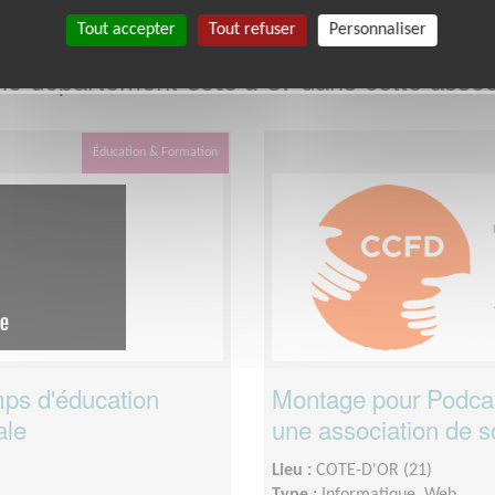
Tout accepter
Tout refuser
Personnaliser
 le département
dans cette assoc
Côte-d'Or
Éducation & Formation
mps d'éducation
Montage pour Podcast
ale
une association de so
Lieu :
COTE-D'OR (21)