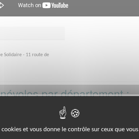
 Solidaire - 11 route de
bénévoles par département :
5
18
19
21
23
25
28
36
37
7
89
90
es cookies et vous donne le contrôle sur ceux que vous