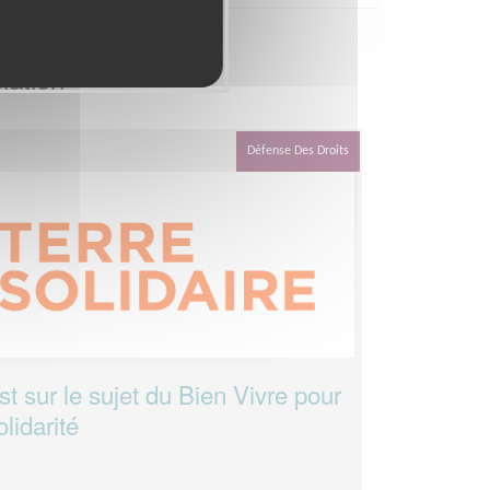
iation
Défense Des Droits
 sur le sujet du Bien Vivre pour
lidarité