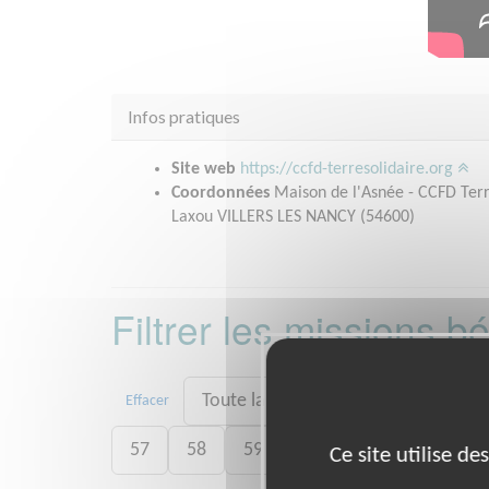
Infos pratiques
Site web
https://ccfd-terresolidaire.org
Coordonnées
Maison de l'Asnée - CCFD Terre
Laxou VILLERS LES NANCY (54600)
Filtrer les missions 
Toute la France
03
08
1
Effacer
57
58
59
63
70
71
8
Ce site utilise d