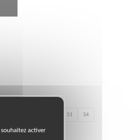
39
41
43
45
51
54
 souhaitez activer