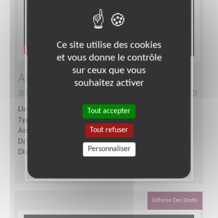
Ce site utilise des cookies
et vous donne le contrôle
sur ceux que vous
Animer le site internet régional d'une
souhaitez activer
association de solidarité internationale
Lieu :
CANTAL (15)
Tout accepter
Type :
Communication, Graphisme
Tout refuser
Association :
CCFD-Terre Solidaire Auvergne-Limousin
Date :
Tout le temps
Personnaliser
Disponibilité demandée :
5h/mois
Défense Des Droits