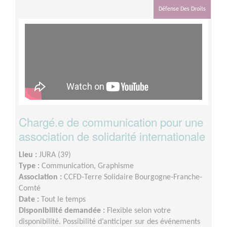
l’arrivée des contacts de nouveaux.elles bénévoles
Défense Des Droits
potentiel.le.s.Durée de la mission : souhaité minimum 6
mois, ou plus.
Chargé.e de communication pour une
association de solidarité internationale
Lieu :
JURA (39)
Type :
Communication, Graphisme
Association :
CCFD-Terre Solidaire Bourgogne-Franche-
Comté
Date :
Tout le temps
Disponibilité demandée :
Flexible selon votre
disponibilité. Possibilité d’anticiper sur des événements