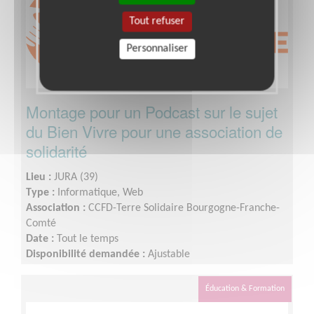
Tout refuser
Personnaliser
Montage pour un Podcast sur le sujet
du Bien Vivre pour une association de
solidarité
Lieu :
JURA (39)
Type :
Informatique, Web
Association :
CCFD-Terre Solidaire Bourgogne-Franche-
Comté
Date :
Tout le temps
Disponibilité demandée :
Ajustable
Éducation & Formation