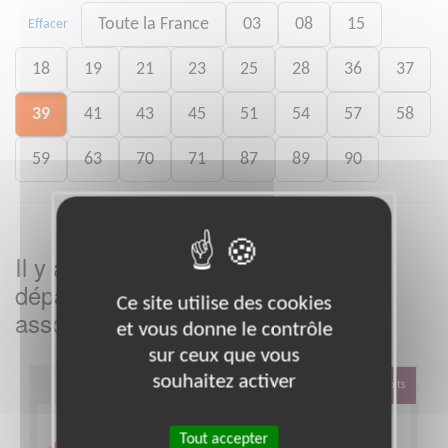
Toute la France
03
08
15
Effacer
18
19
21
23
25
28
36
37
39
41
43
45
51
54
57
58
59
63
70
71
87
89
90
Il y a
missions bénévoles dans le
4
département
dans cette
Jura
Ce site utilise des cookies
association
et vous donne le contrôle
sur ceux que vous
souhaitez activer
Défense Des Droits
Tout accepter