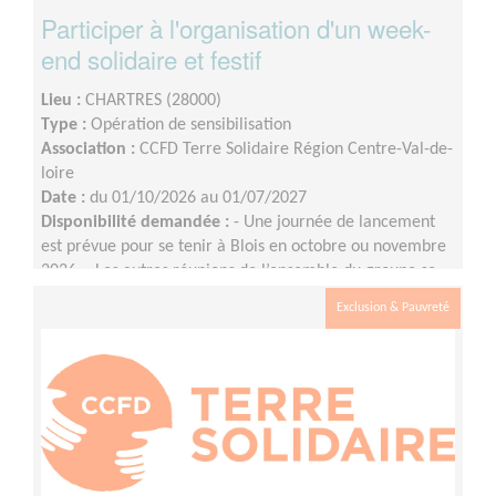
Participer à l'organisation d'un week-
end solidaire et festif
Lieu :
CHARTRES (28000)
Type :
Opération de sensibilisation
Association :
CCFD Terre Solidaire Région Centre-Val-de-
loire
Date :
du 01/10/2026 au 01/07/2027
Disponibilité demandée :
- Une journée de lancement
est prévue pour se tenir à Blois en octobre ou novembre
2026 ;- Les autres réunions de l’ensemble du groupe se
tiendront en visio, à raison d’une fois par mois environ
Exclusion & Pauvreté
(le rythme pourra évoluer à l'approche de l'événement)
;- Les commissions (communication, logistique, etc.) se
réuniront entre les réunions de l’ensemble du groupe
selon les besoins et les disponibilités.