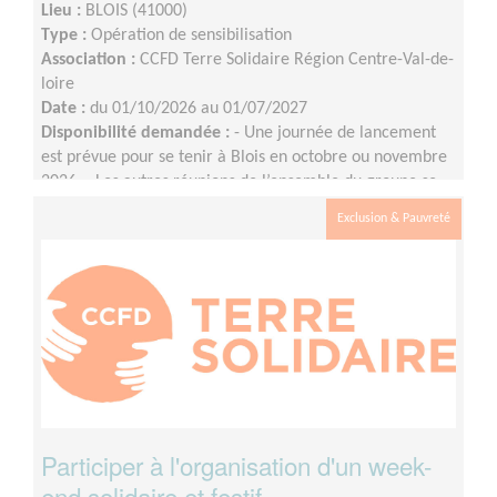
Lieu :
BLOIS (41000)
Type :
Opération de sensibilisation
Association :
CCFD Terre Solidaire Région Centre-Val-de-
loire
Date :
du 01/10/2026 au 01/07/2027
Disponibilité demandée :
- Une journée de lancement
est prévue pour se tenir à Blois en octobre ou novembre
2026 ;- Les autres réunions de l’ensemble du groupe se
tiendront en visio, à raison d’une fois par mois environ
Exclusion & Pauvreté
(le rythme pourra évoluer à l'approche de l'événement)
;- Les commissions (communication, logistique, etc.) se
réuniront entre les réunions de l’ensemble du groupe
selon les besoins et les disponibilités.
Participer à l'organisation d'un week-
end solidaire et festif