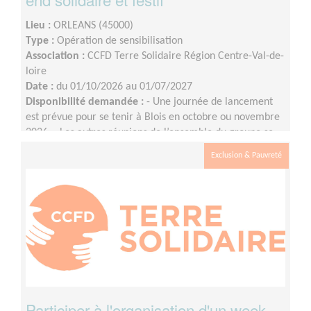
Lieu :
ORLEANS (45000)
Type :
Opération de sensibilisation
Association :
CCFD Terre Solidaire Région Centre-Val-de-
loire
Date :
du 01/10/2026 au 01/07/2027
Disponibilité demandée :
- Une journée de lancement
est prévue pour se tenir à Blois en octobre ou novembre
2026 ;- Les autres réunions de l’ensemble du groupe se
tiendront en visio, à raison d’une fois par mois environ
Exclusion & Pauvreté
(le rythme pourra évoluer à l'approche de l'événement)
;- Les commissions (communication, logistique, etc.) se
réuniront entre les réunions de l’ensemble du groupe
selon les besoins et les disponibilités.
Participer à l'organisation d'un week-