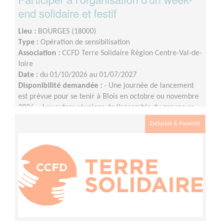
end solidaire et festif
Lieu :
BOURGES (18000)
Type :
Opération de sensibilisation
Association :
CCFD Terre Solidaire Région Centre-Val-de-
loire
Date :
du 01/10/2026 au 01/07/2027
Disponibilité demandée :
- Une journée de lancement
est prévue pour se tenir à Blois en octobre ou novembre
2026 ;- Les autres réunions de l’ensemble du groupe se
tiendront en visio, à raison d’une fois par mois environ
Exclusion & Pauvreté
(le rythme pourra évoluer à l'approche de l'événement)
;- Les commissions (communication, logistique, etc.) se
réuniront entre les réunions de l’ensemble du groupe
selon les besoins et les disponibilités.