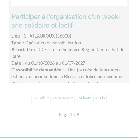
Participer à l'organisation d'un week-
end solidaire et festif
Lieu :
CHATEAUROUX (36000)
Type :
Opération de sensibilisation
Association :
CCFD Terre Solidaire Région Centre-Val-de-
loire
Date :
du 01/10/2026 au 01/07/2027
Disponibilité demandée :
- Une journée de lancement
est prévue pour se tenir à Blois en octobre ou novembre
2026 ;- Les autres réunions de l’ensemble du groupe se
tiendront en visio, à raison d’une fois par mois environ
(le rythme pourra évoluer à l'approche de l'événement)
«« Début
« Précédent
» Suivant
»» Fin
;- Les commissions (communication, logistique, etc.) se
réuniront entre les réunions de l’ensemble du groupe
Page 1 / 8
selon les besoins et les disponibilités.