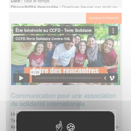
Date :
Tout le temps
Disponibilité demandée :
Quelques heures par mois ou
plus en fonction des disponibilités.
Exclusion & Pauvreté
Communication pour une association
de solidarité internationale
Lieu :
CHER (18)
Type :
Communication, Graphisme
Association :
CCFD Terre Solidaire Région Centre-Val-de-