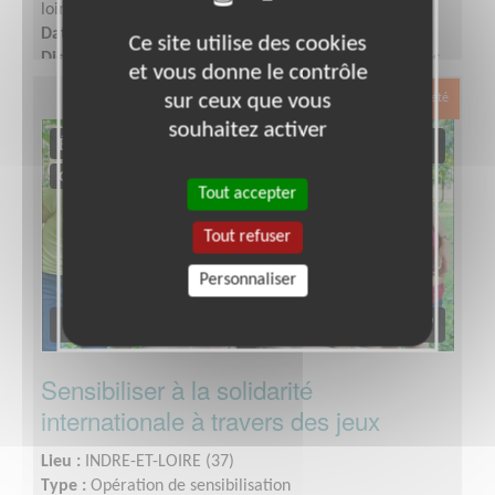
loire
Date :
Tout le temps
Ce site utilise des cookies
Disponibilité demandée :
Selon vos disponibilités + des
et vous donne le contrôle
réunions d’équipes ont lieu en semaine en soirée très
sur ceux que vous
Exclusion & Pauvreté
ponctuellement
souhaitez activer
Tout accepter
Tout refuser
Personnaliser
Sensibiliser à la solidarité
internationale à travers des jeux
Lieu :
INDRE-ET-LOIRE (37)
Type :
Opération de sensibilisation