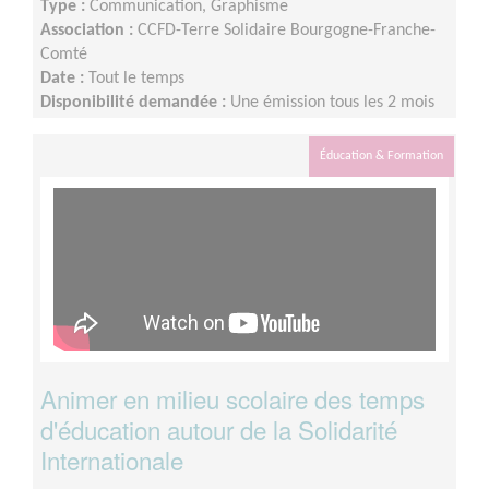
Type :
Communication, Graphisme
Association :
CCFD-Terre Solidaire Bourgogne-Franche-
Comté
Date :
Tout le temps
Disponibilité demandée :
Une émission tous les 2 mois
(à assurer en alternance avec d’autres bénévoles) =
Environ 4 h par mois, en moyenne. + 1 rencontre par
Éducation & Formation
mois avec l’équipe communication locale
Animer en milieu scolaire des temps
d'éducation autour de la Solidarité
Internationale