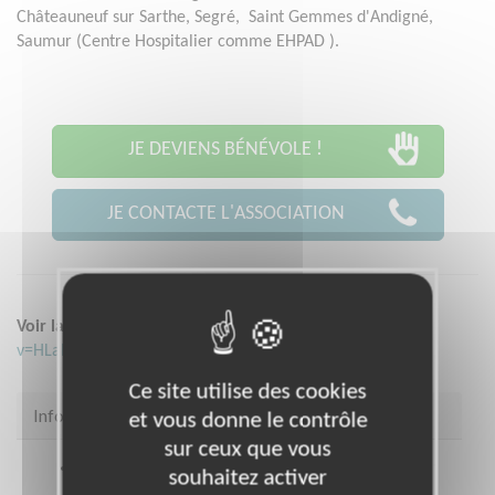
Châteauneuf sur Sarthe, Segré, Saint Gemmes d'Andigné,
Saumur (Centre Hospitalier comme EHPAD ).
JE DEVIENS BÉNÉVOLE !
JE CONTACTE L'ASSOCIATION
Voir la vidéo :
https://www.youtube.com/watch?
v=HLaD84h_498
Ce site utilise des cookies
Infos pratiques
et vous donne le contrôle
sur ceux que vous
Coordonnées
29 rue des Fours à Chaux ANGERS
souhaitez activer
49100 (49100)