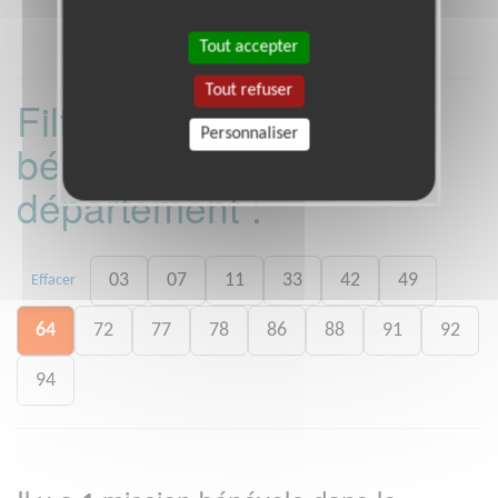
Tout accepter
Tout refuser
Filtrer les missions
Personnaliser
bénévoles par
département :
03
07
11
33
42
49
Effacer
64
72
77
78
86
88
91
92
94