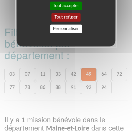
Tout accepter
Tout refuser
Filtrer les missions
Personnaliser
bénévoles par
département :
03
07
11
33
42
49
64
72
77
78
86
88
91
92
94
Il y a
mission bénévole dans le
1
département
dans cette
Maine-et-Loire