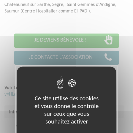
Châteauneuf sur Sarthe, Segré, Saint Gemmes d'Andigné,
Saumur (Centre Hospitalier comme EHPAD ).
JE DEVIENS BÉNÉVOLE !
JE CONTACTE L'ASSOCIATION
Voir la vidéo :
https://www.youtube.com/watch?
v=HLaD84h_498
Ce site utilise des cookies
et vous donne le contrôle
Infos pratiques
sur ceux que vous
souhaitez activer
Coordonnées
29 rue des Fours à Chaux ANGERS
49100 (49100)