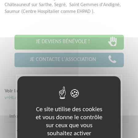
Châteauneuf sur Sarthe, Segré, Saint Gemmes d'Andigné,
Saumur (Centre Hospitalier comme EHPAD ).
JE DEVIENS BÉNÉVOLE !
JE CONTACTE L'ASSOCIATION
Voir la vidéo :
https://www.youtube.com/watch?
v=HLaD84h_498
Ce site utilise des cookies
Infos pratiques
et vous donne le contrôle
sur ceux que vous
Coordonnées
29 rue des Fours à Chaux ANGERS
souhaitez activer
49100 (49100)