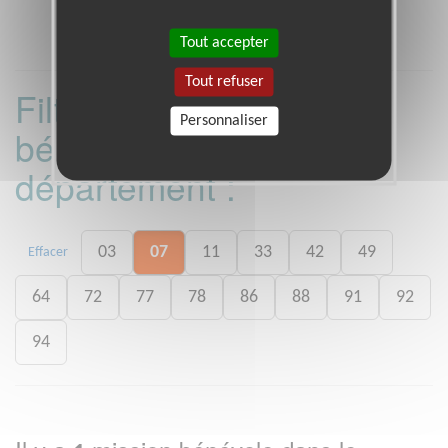
Tout accepter
Tout refuser
Filtrer les missions
Personnaliser
bénévoles par
département :
03
07
11
33
42
49
Effacer
64
72
77
78
86
88
91
92
94