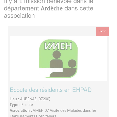
Il y a
mission bénévole dans le
1
département
dans cette
Ardèche
association
Santé
Ecoute des résidents en EHPAD
Lieu :
AUBENAS (07200)
Type :
Ecoute
Association :
VMEH 07 Visite des Malades dans les
Etablissements Hospitaliers