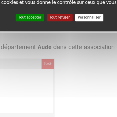
bénévoles par département :
es cookies et vous donne le contrôle sur ceux que vous
Tout accepter
Tout refuser
Personnaliser
49
64
72
77
78
86
88
91
92
e département
dans cette association
Aude
Santé