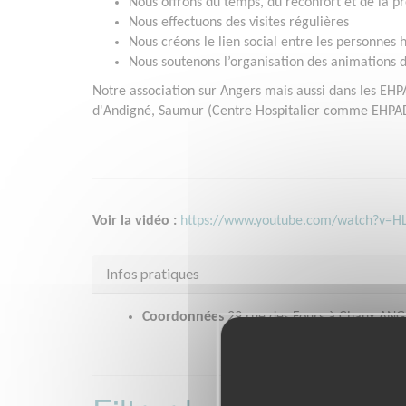
Nous offrons du temps, du réconfort et de la p
Nous effectuons des visites régulières
Nous créons le lien social entre les personnes 
Nous soutenons l’organisation des animations d
Notre association sur Angers mais aussi dans les E
d'Andigné, Saumur (Centre Hospitalier comme EHPAD
Voir la vidéo :
https://www.youtube.com/watch?v=
Infos pratiques
Coordonnées
29 rue des Fours à Chaux ANG