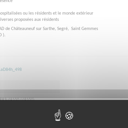
résence
hospitalisées ou les résidents et le monde extérieur
iverses proposées aux résidents
HPAD de Châteauneuf sur Sarthe, Segré, Saint Gemmes
 ).
HLaD84h_498
ERS 49100 (49100)