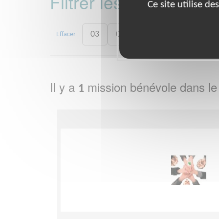
Filtrer les missions 
Ce site utilise d
03
07
11
33
42
Effacer
Il y a
mission bénévole dans l
1