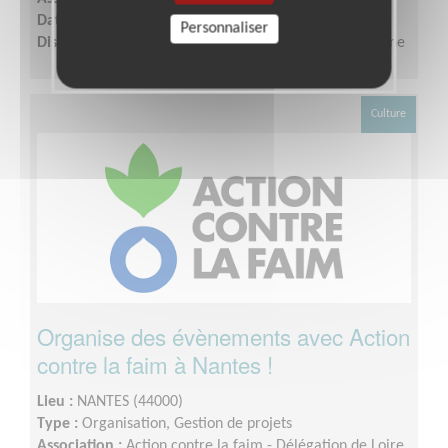
Date :
Tout le temps
Personnaliser
Disponibilité demandée :
Quelques heures par semaine
Culture
Organise des évènements avec Action
contre la faim à Nantes !
Lieu :
NANTES (44000)
Type :
Organisation, Gestion de projets
Association :
Action contre la faim - Délégation de Loire