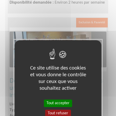
Disponibilité demandée :
Environ 2 heures par semaine
Exclusion & Pauvreté
Ce site utilise des cookies
et vous donne le contrôle
Deviens Délegué·e/codélegué·e dans
sur ceux que vous
une association de solidarité
souhaitez activer
internationale
Tout accepter
Lieu :
CLERMONT FERRAND (63000)
Type :
Responsable associatif, Coordinateur d'équipe
Tout refuser
Association :
Action contre la Faim - Siège