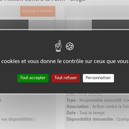
Exclusion & Pauvreté
es cookies et vous donne le contrôle sur ceux que vous
de la lutte contre
Deviens Délegué·e/co
Tout accepter
Tout refuser
Personnaliser
de solidarité internatio
Lieu :
NICE (06000)
e
Type :
Responsable associatif, C
Association :
Action contre la Fa
Date :
Tout le temps
vos disponibilités !
Disponibilité demandée :
Quelq