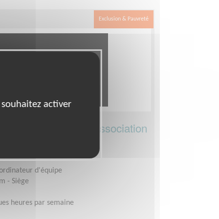
Exclusion & Pauvreté
 souhaitez activer
délegué·e dans une association
nale !
oordinateur d'équipe
im - Siège
ues heures par semaine