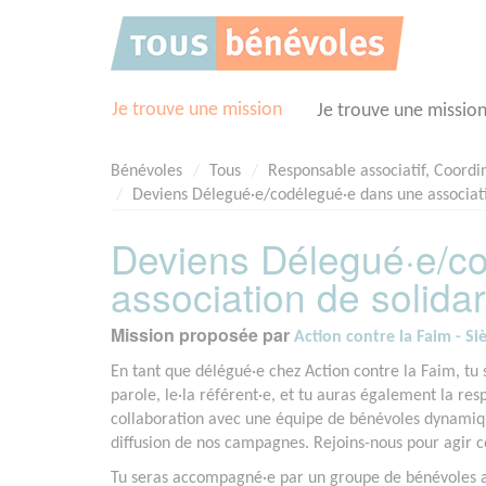
Panneau de gestion des cookies
Je trouve une mission
Je trouve une missio
Bénévoles
Tous
Responsable associatif, Coordi
Deviens Délegué·e/codélegué·e dans une associatio
Deviens Délegué·e/c
association de solidar
Mission proposée par
Action contre la Faim - Si
En tant que délégué·e chez Action contre la Faim, tu 
parole, le·la référent·e, et tu auras également la res
collaboration avec une équipe de bénévoles dynamiq
diffusion de nos campagnes. Rejoins-nous pour agir c
Tu seras accompagné·e par un groupe de bénévoles av