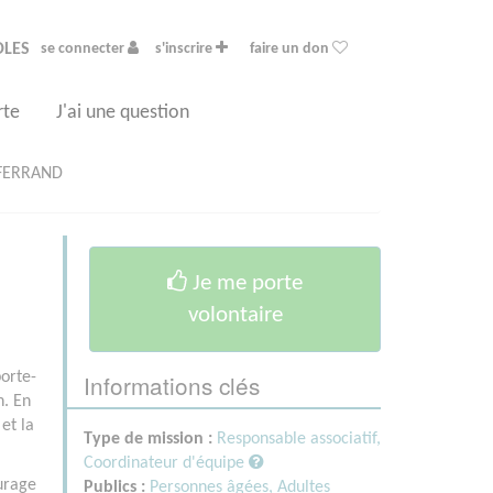
OLES
se connecter
s'inscrire
faire un don
rte
J'ai une question
FERRAND
Je me porte
volontaire
Informations clés
porte-
n. En
et la
Type de mission :
Responsable associatif,
Coordinateur d'équipe
urage
Publics :
Personnes âgées,
Adultes