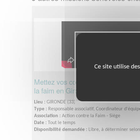
Ce site utilise d
Mettez vos compétences au service 
la faim en Gironde !
Lieu :
GIRONDE (33)
Type :
Responsable associatif, Coordinateur d'équip
Association :
Action contre la Faim - Siège
Date :
Tout le temps
Disponibilité demandée :
Libre, à déterminer selon 