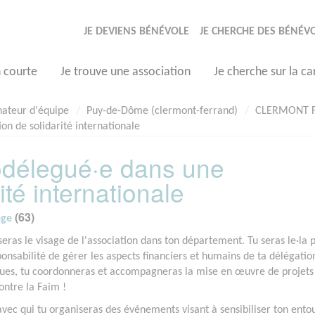
JE DEVIENS BÉNÉVOLE
JE CHERCHE DES BÉNÉV
n courte
Je trouve une association
Je cherche sur la ca
nateur d'équipe
Puy-de-Dôme (clermont-ferrand)
CLERMONT 
n de solidarité internationale
odélegué·e dans une
ité internationale
(63)
ège
seras le visage de l'association dans ton département. Tu seras le·la 
ponsabilité de gérer les aspects financiers et humains de ta délégatio
ues, tu coordonneras et accompagneras la mise en œuvre de projets 
ontre la Faim !
ec qui tu organiseras des événements visant à sensibiliser ton ento