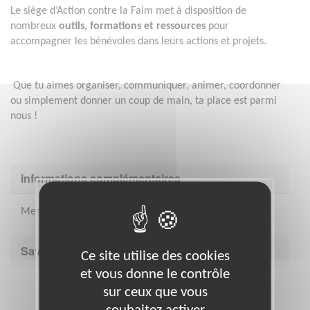
Le siège d’Action contre la Faim met à disposition de
nombreux
outils, formations et ressources
pour
accompagner les bénévoles dans leurs actions et projets.
Que tu aimes organiser, communiquer, animer, coordonner
ou simplement donner un coup de main, ta place est parmi
nous !
Informations complémentaires
Merci de participer !
Savoir être & compétences
Ce site utilise des cookies
et vous donne le contrôle
sur ceux que vous
souhaitez activer