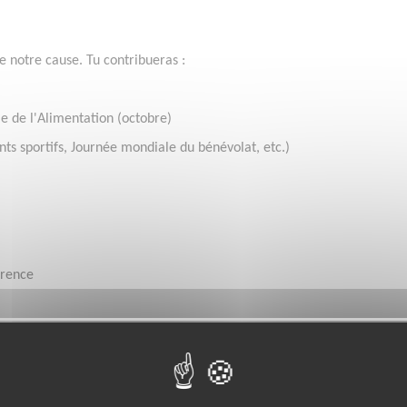
e notre cause. Tu contribueras :
 de l'Alimentation (octobre)
ts sportifs, Journée mondiale du bénévolat, etc.)
férence
ean-Luc
x évènements de l’association