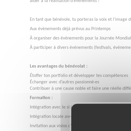
aider à la réalisation d’évènements !
En tant que bénévole, tu porteras la voix et l’image d
Aux évènements déjà prévus au Printemps
À organiser des événements pour la Journée Mondiale
À participer à divers événements (festivals, événemen
Les avantages du bénévolat :
Étoffer ton portfolio et développer tes compétences
Échanger avec d’autres passionné·es
Contribuer à une cause noble et faire une réelle dif
Formation :
Intégration avec le siège ACF Paris (1h)
Intégration locale avec le délégué Loire-Atlantique J
Invitation aux visios d’infos terrain mensuelles et au