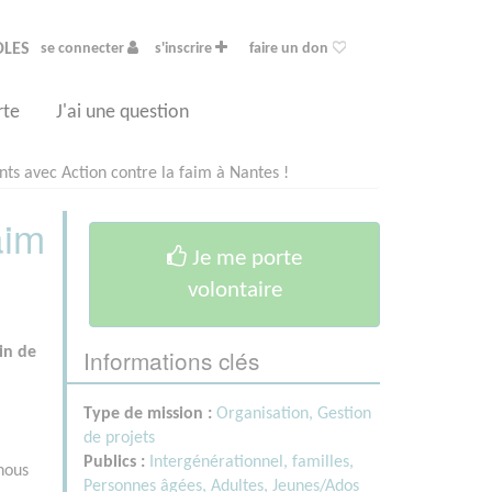
OLES
se connecter
s'inscrire
faire un don
rte
J'ai une question
s avec Action contre la faim à Nantes !
aim
Je me porte
volontaire
Informations clés
in de
Type de mission :
Organisation, Gestion
de projets
Publics :
Intergénérationnel, familles,
nous
Personnes âgées,
Adultes,
Jeunes/Ados