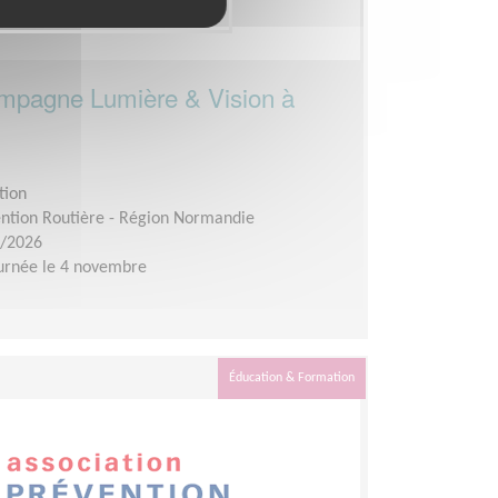
campagne Lumière & Vision à
tion
ention Routière - Région Normandie
1/2026
urnée le 4 novembre
Éducation & Formation