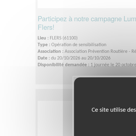
Participez à notre campagne Lum
Flers!
Lieu :
FLERS (61100)
Type :
Opération de sensibilisation
Association :
Association Prévention Routière - 
Date :
du 20/10/2026 au 20/10/2026
Disponibilité demandée :
1 journée le 20 octobr
Ce site utilise d