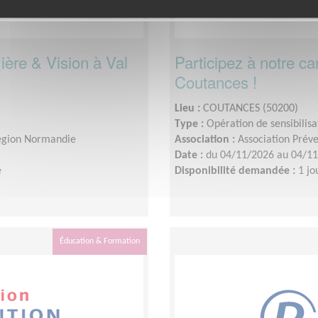
ère & Vision à Val
Participez à notre 
Coutances !
Lieu :
COUTANCES (50200)
Type :
Opération de sensibilisa
Région Normandie
Association :
Association Prév
Date :
du 04/11/2026 au 04/1
e
Disponibilité demandée :
1 jo
Éducation & Formation