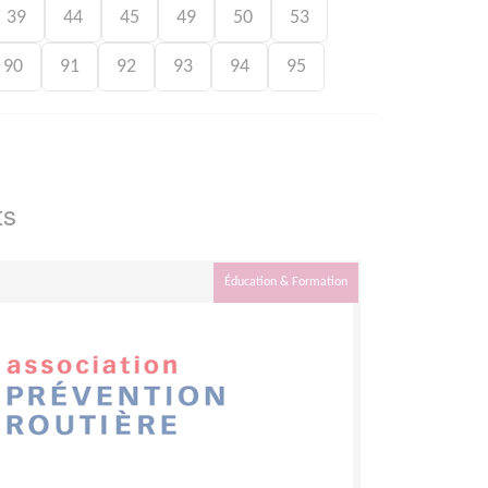
39
44
45
49
50
53
90
91
92
93
94
95
ts
Éducation & Formation