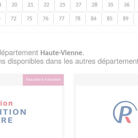
4
20
21
22
25
27
28
35
36
0
72
75
76
77
78
84
85
89
e département
.
Haute-Vienne
ns disponibles dans les autres départemen
Éducation & Formation