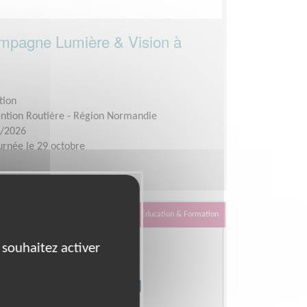
campagne Lumière & Vision à
tion
ention Routière - Région Normandie
0/2026
urnée le 29 octobre
Éducation & Formation
 souhaitez activer