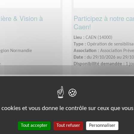
ière & Vision à
Participez à notre 
Caen!
Lieu :
CAEN (14000)
Type :
Opération de sensibilisa
Région Normandie
Association :
Association Prév
Date :
du 29/10/2026 au 29/1
e
Disponibilité demandée :
1 jo
Éducation & Formation
es cookies et vous donne le contrôle sur ceux que vous
Tout accepter
Tout refuser
Personnaliser