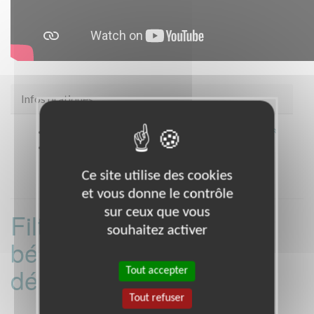
Infos pratiques
Site web
https://www.ordredemaltefrance.org/
Coordonnées
* TOUT LE DEPARTEMENT (35)
Ce site utilise des cookies
et vous donne le contrôle
sur ceux que vous
Filtrer les missions
souhaitez activer
bénévoles par
département :
Tout accepter
Tout refuser