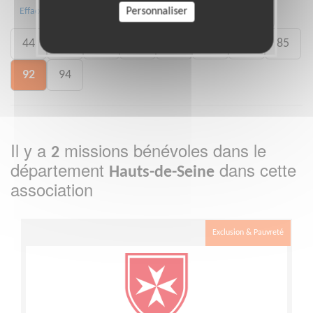
13
26
35
38
42
43
Personnaliser
Effacer
44
57
59
60
75
78
83
85
92
94
Il y a
missions bénévoles dans le
2
département
dans cette
Hauts-de-Seine
association
Exclusion & Pauvreté