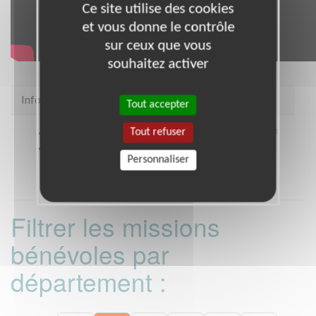
Ce site utilise des cookies
et vous donne le contrôle
sur ceux que vous
souhaitez activer
Infos pratiques
Tout accepter
Tout refuser
Site web
https://www.ordredemaltefrance.org/
Coordonnées
* TOUT LE DEPARTEMENT (35)
Personnaliser
Filtrer les missions
bénévoles par
département :