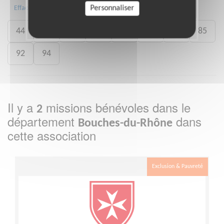
13
26
35
38
42
43
Personnaliser
Effacer
44
57
59
60
75
78
83
85
92
94
Il y a
missions bénévoles dans le
2
département
dans
Bouches-du-Rhône
cette association
Exclusion & Pauvreté