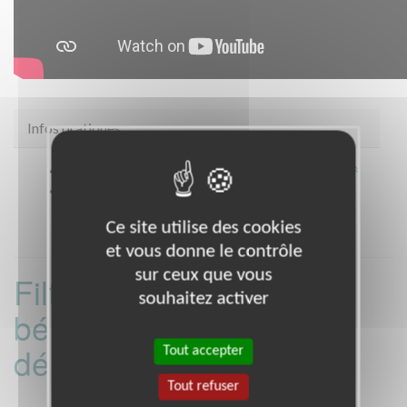
Infos pratiques
Site web
https://www.ordredemaltefrance.org/
Coordonnées
* TOUT LE DEPARTEMENT (35)
Ce site utilise des cookies
et vous donne le contrôle
sur ceux que vous
Filtrer les missions
souhaitez activer
bénévoles par
département :
Tout accepter
Tout refuser