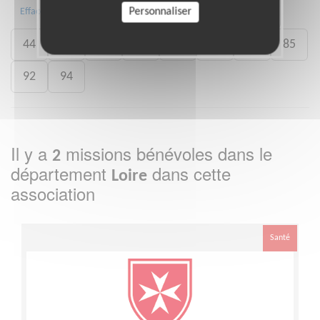
13
26
35
38
42
43
Personnaliser
Effacer
44
57
59
60
75
78
83
85
92
94
Il y a
missions bénévoles dans le
2
département
dans cette
Loire
association
Santé