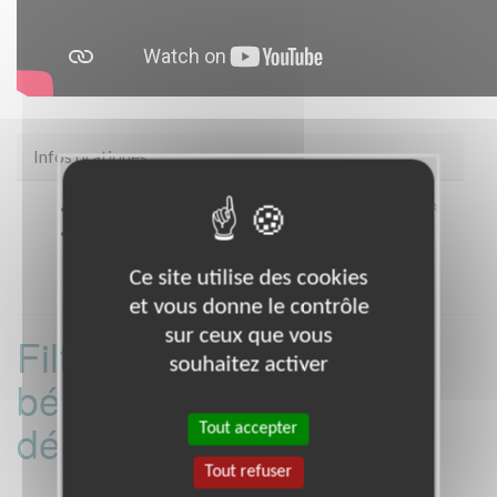
Infos pratiques
Site web
https://www.ordredemaltefrance.org/
Coordonnées
* TOUT LE DEPARTEMENT (35)
Ce site utilise des cookies
et vous donne le contrôle
sur ceux que vous
Filtrer les missions
souhaitez activer
bénévoles par
département :
Tout accepter
Tout refuser