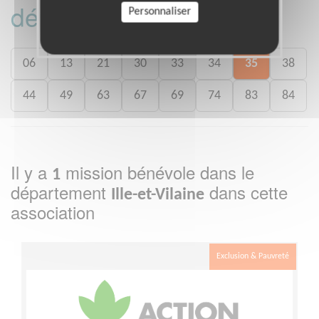
département :
Personnaliser
06
13
21
30
33
34
35
38
44
49
63
67
69
74
83
84
Il y a
mission bénévole dans le
1
département
dans cette
Ille-et-Vilaine
association
Exclusion & Pauvreté