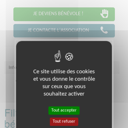
JE DEVIENS BÉNÉVOLE !
JE CONTACTE L'ASSOCIATION
Infos pratiques
Ce site utilise des cookies
et vous donne le contrôle
Coordonnées
* TOUT LE DEPARTEMENT (35)
sur ceux que vous
souhaitez activer
Filtrer les missions
Tout accepter
bénévoles par
Tout refuser