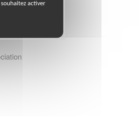
 souhaitez activer
83
84
ciation