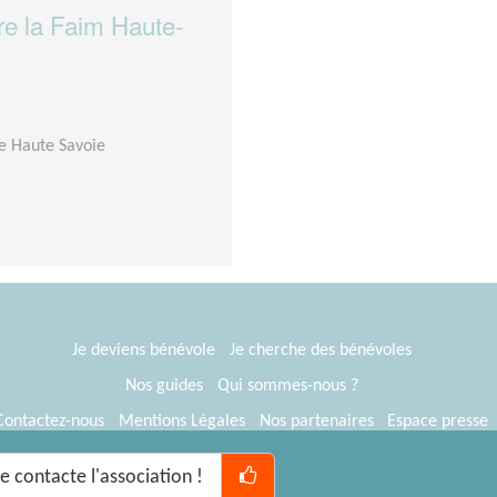
tre la Faim Haute-
de Haute Savoie
Je deviens bénévole
Je cherche des bénévoles
Nos guides
Qui sommes-nous ?
Contactez-nous
Mentions Légales
Nos partenaires
Espace presse
® Tous Bénévoles 2012-2026
Webkast
Je contacte l'association !