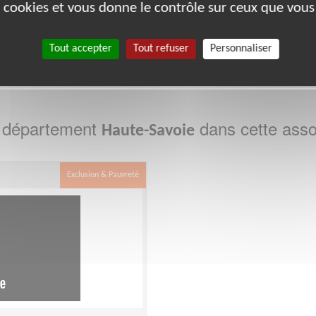
bénévoles par département :
es cookies et vous donne le contrôle sur ceux que vous
Tout accepter
Tout refuser
Personnaliser
34
35
38
44
49
63
67
69
74
e département
dans cette asso
Haute-Savoie
Exclusion & Pauvreté