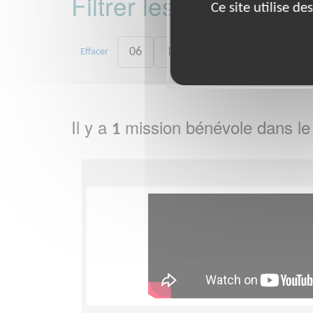
Filtrer les missions 
Ce site utilise d
06
13
21
30
33
Effacer
Il y a
mission bénévole dans l
1