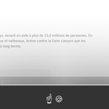
ys, venant en aide à plus de 13,6 millions de personnes. En
 et nationaux, Action contre la Faim s’assure que les
 à long terme.
)