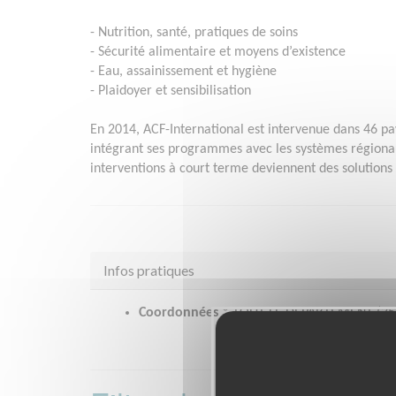
- Nutrition, santé, pratiques de soins
- Sécurité alimentaire et moyens d’existence
- Eau, assainissement et hygiène
- Plaidoyer et sensibilisation
En 2014, ACF-International est intervenue dans 46 pa
intégrant ses programmes avec les systèmes régionaux
interventions à court terme deviennent des solutions
Infos pratiques
Coordonnées
* TOUT LE DEPARTEMENT (35