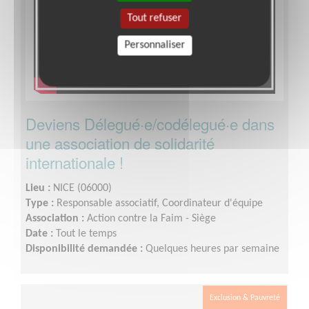
Tout refuser
Personnaliser
Deviens Délegué·e/codélegué·e dans
une association de solidarité
internationale !
Lieu :
NICE (06000)
Type :
Responsable associatif, Coordinateur d'équipe
Association :
Action contre la Faim - Siège
Date :
Tout le temps
Disponibilité demandée :
Quelques heures par semaine
Exclusion & Pauvreté