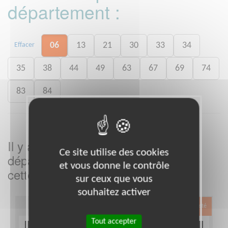
département :
06
13
21
30
33
34
Effacer
35
38
44
49
63
67
69
74
83
84
Il y a
missions bénévoles dans le
3
Ce site utilise des cookies
département
dans
Alpes-Maritimes
et vous donne le contrôle
cette association
sur ceux que vous
souhaitez activer
Exclusion & Pauvreté
Tout accepter