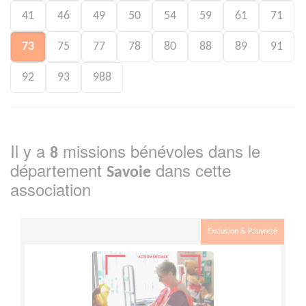
41
46
49
50
54
59
61
71
73
75
77
78
80
88
89
91
92
93
988
Il y a
missions bénévoles dans le
8
département
dans cette
Savoie
association
Exclusion & Pauvreté