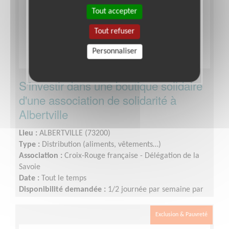
Tout accepter
Tout refuser
Personnaliser
S'investir dans une boutique solidaire
d'une association de solidarité à
Albertville
Lieu :
ALBERTVILLE (73200)
Type :
Distribution (aliments, vêtements…)
Association :
Croix-Rouge française - Délégation de la
Savoie
Date :
Tout le temps
Disponibilité demandée :
1/2 journée par semaine par
exemple
Exclusion & Pauvreté