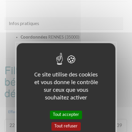
Infos pratiques
Coordonnées
RENNES (35000)
Filtrer les missions
Ce site utilise des cookies
bénévoles par
et vous donne le contrôle
département :
sur ceux que vous
souhaitez activer
01
06
13
15
20
21
Effacer
Tout accepter
22
26
27
29
33
35
38
39
Tout refuser