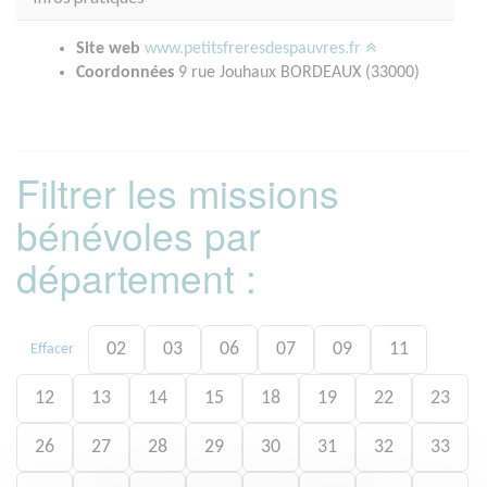
Site web
www.petitsfreresdespauvres.fr
Coordonnées
9 rue Jouhaux BORDEAUX (33000)
Filtrer les missions
bénévoles par
département :
02
03
06
07
09
11
Effacer
12
13
14
15
18
19
22
23
26
27
28
29
30
31
32
33