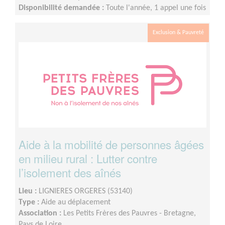
Disponibilité demandée :
Toute l'année, 1 appel une fois
par semaine, 1 réunion mensuelle (pause estivale),1
temps de supervision trimestriel et 1 rencontre en
Exclusion & Pauvreté
présentiel à Nantes 1 fois par an.
Aide à la mobilité de personnes âgées
en milieu rural : Lutter contre
l’isolement des aînés
Lieu :
LIGNIERES ORGERES (53140)
Type :
Aide au déplacement
Association :
Les Petits Frères des Pauvres - Bretagne,
Pays de Loire