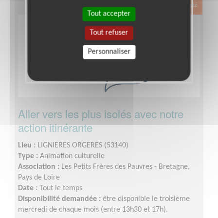
Exclusion & Pauvreté
Tout accepter
Tout refuser
Personnaliser
Aller vers les plus isolés avec notre
action itinérante
Lieu :
LIGNIERES ORGERES (53140)
Type :
Animation culturelle
Association :
Les Petits Frères des Pauvres - Bretagne,
Pays de Loire
Date :
Tout le temps
Disponibilité demandée :
être disponible le troisième
mercredi de chaque mois (entre 13h30 et 17h).