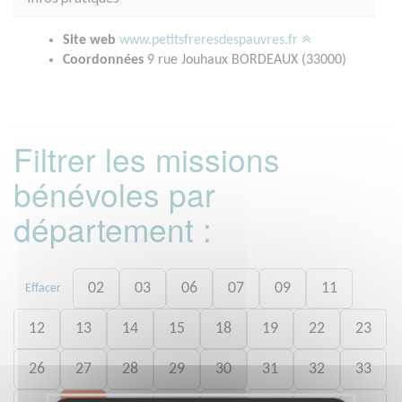
Site web
www.petitsfreresdespauvres.fr
Coordonnées
9 rue Jouhaux BORDEAUX (33000)
Filtrer les missions
bénévoles par
département :
02
03
06
07
09
11
Effacer
12
13
14
15
18
19
22
23
26
27
28
29
30
31
32
33