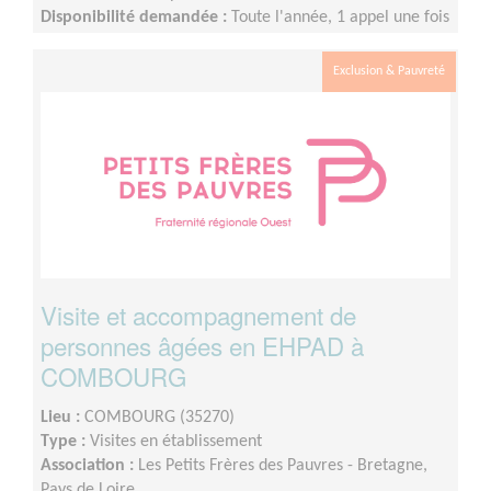
Disponibilité demandée :
Toute l'année, 1 appel une fois
par semaine, 1 réunion mensuelle (pause estivale),1
temps de supervision trimestriel et 1 rencontre en
Exclusion & Pauvreté
présentiel à Nantes 1 fois par an.
Visite et accompagnement de
personnes âgées en EHPAD à
COMBOURG
Lieu :
COMBOURG (35270)
Type :
Visites en établissement
Association :
Les Petits Frères des Pauvres - Bretagne,
Pays de Loire