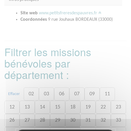
Site web
www.petitsfreresdespauvres.fr
Coordonnées
9 rue Jouhaux BORDEAUX (33000)
Filtrer les missions
bénévoles par
département :
02
03
06
07
09
11
Effacer
12
13
14
15
18
19
22
23
26
27
28
29
30
31
32
33