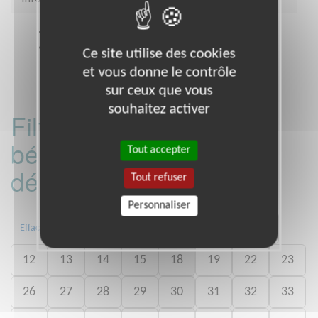
Site web
www.petitsfreresdespauvres.fr
Coordonnées
9 rue Jouhaux BORDEAUX (33000)
Ce site utilise des cookies
et vous donne le contrôle
sur ceux que vous
souhaitez activer
Filtrer les missions
bénévoles par
Tout accepter
département :
Tout refuser
Personnaliser
02
03
06
07
09
11
Effacer
12
13
14
15
18
19
22
23
26
27
28
29
30
31
32
33