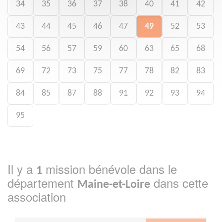
34
35
36
37
38
40
41
42
43
44
45
46
47
49
52
53
54
56
57
59
60
63
65
68
69
72
73
75
77
78
82
83
84
85
87
88
91
92
93
94
95
Il y a
mission bénévole dans le
1
département
dans cette
Maine-et-Loire
association