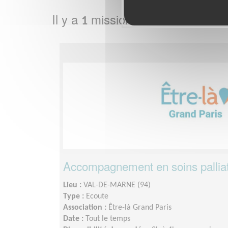
Il y a
mission bénévole dans l
1
Accompagnement en soins palliatif
Lieu :
VAL-DE-MARNE (94)
Type :
Ecoute
Association :
Être-là Grand Paris
Date :
Tout le temps