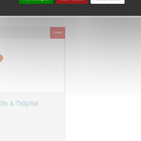
e département
dans cette asso
Val-de-Marne
Santé
s à l'hôpital