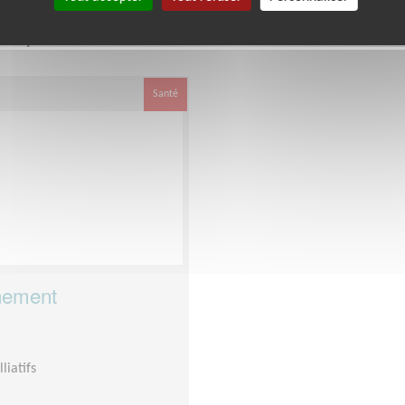
e département
dans cette associati
Essonne
Santé
nement
liatifs