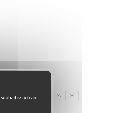
83
87
91
92
93
94
 souhaitez activer