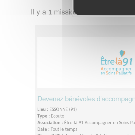
Il y a
mission bénévole dans l
1
Devenez bénévoles d'accompag
Lieu :
ESSONNE (91)
Type :
Ecoute
Association :
Être-là 91 Accompagner en Soins Pal
Date :
Tout le temps