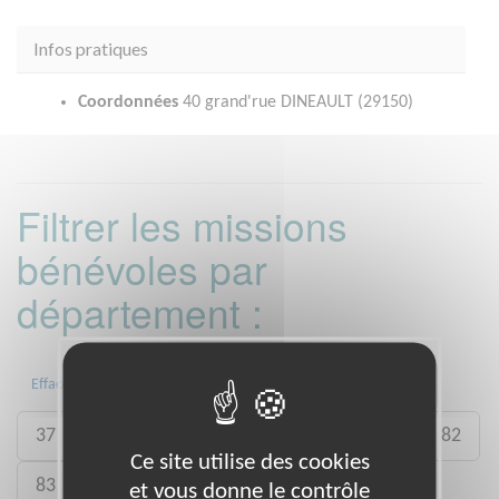
Infos pratiques
Coordonnées
40 grand'rue DINEAULT (29150)
Filtrer les missions
bénévoles par
département :
04
09
13
29
30
31
Effacer
37
59
60
75
77
79
81
82
Ce site utilise des cookies
83
87
91
92
93
94
et vous donne le contrôle