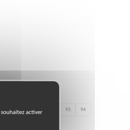
83
87
91
92
93
94
 souhaitez activer