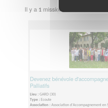
Il y a
mission bénévole dans l
1
Devenez bénévole d'accompagne
Palliatifs
Lieu :
GARD (30)
Type :
Ecoute
Association :
Association d'Accompagnement en S