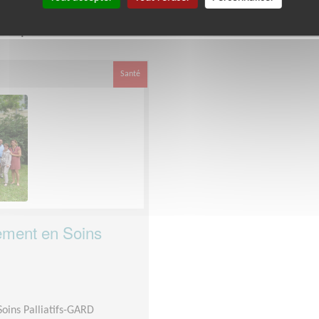
e département
dans cette association
Gard
Santé
ment en Soins
oins Palliatifs-GARD