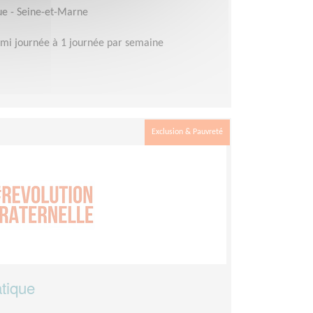
ue - Seine-et-Marne
mi journée à 1 journée par semaine
Exclusion & Pauvreté
tique