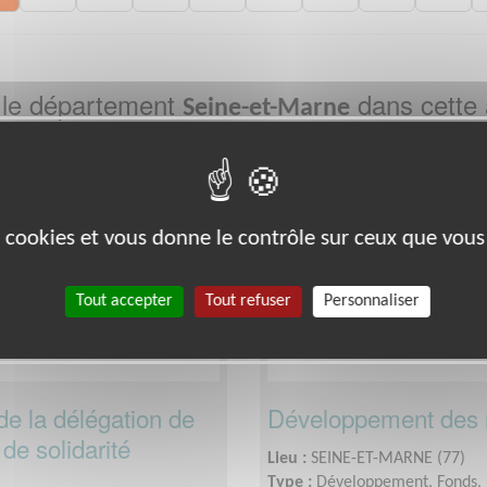
 le département
dans cette 
Seine-et-Marne
Exclusion & Pauvreté
es cookies et vous donne le contrôle sur ceux que vous
Tout accepter
Tout refuser
Personnaliser
de la délégation de
Développement des 
de solidarité
Lieu :
SEINE-ET-MARNE (77)
Type :
Développement, Fonds, 