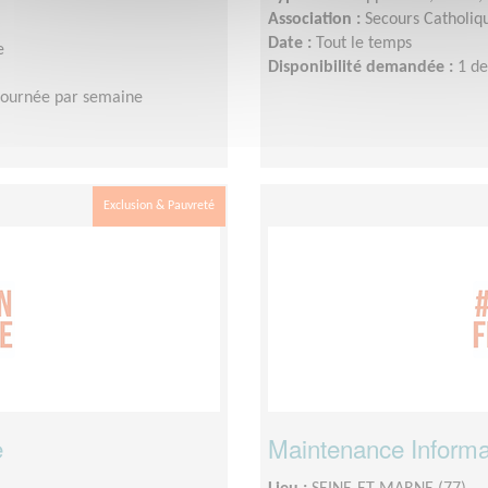
Association :
Secours Catholiq
Date :
Tout le temps
e
Disponibilité demandée :
1 de
journée par semaine
Exclusion & Pauvreté
e
Maintenance Informa