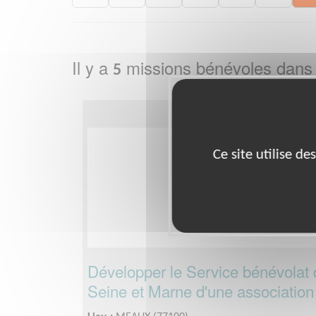
Il y a
missions bénévoles dans
5
Ce site utilise d
Développer le Service bénévolat 
Seine et Marne d'une association 