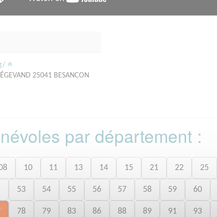
rg/
MÉGEVAND 25041 BESANCON
bénévoles par département :
08
10
11
13
14
15
21
22
25
1
53
54
55
56
57
58
59
60
7
78
79
83
86
88
89
91
93