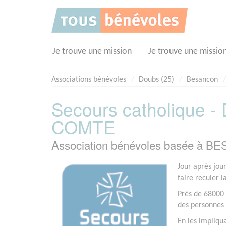
Panneau de gestion des cookies
Je trouve une mission
Je trouve une missio
Associations bénévoles
Doubs (25)
Besancon
Secours catholique 
COMTE
Association bénévoles basée à B
Jour après jou
faire reculer l
Près de 68000 
des personnes 
En les impliqu