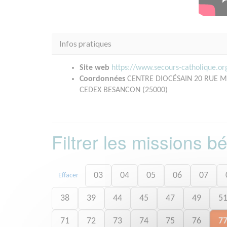
Infos pratiques
Site web
https://www.secours-catholique.o
Coordonnées
CENTRE DIOCÉSAIN 20 RUE 
CEDEX BESANCON (25000)
Filtrer les missions 
03
04
05
06
07
Effacer
38
39
44
45
47
49
5
71
72
73
74
75
76
7