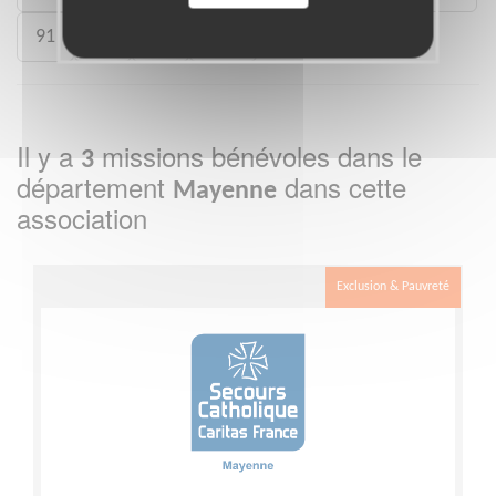
91
93
95
971
Il y a
missions bénévoles dans le
3
département
dans cette
Mayenne
association
Exclusion & Pauvreté