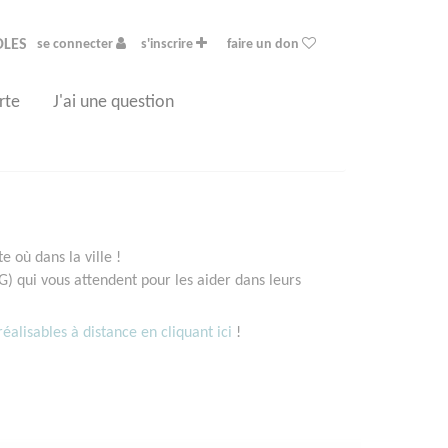
OLES
se connecter
s'inscrire
faire un don
rte
J'ai une question
 où dans la ville !
 qui vous attendent pour les aider dans leurs
éalisables à distance en cliquant ici
!