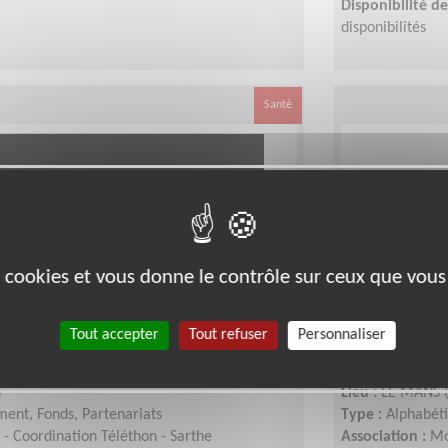
Disponibilité 
disponibilités
Santé
es cookies et vous donne le contrôle sur ceux que vous
 Communiquer - Développer le
Animation d
Tout accepter
Tout refuser
Personnaliser
conviviaux
)
Lieu :
LE MANS 
ent, Fonds, Partenariats
Type :
Alphabéti
- Coordination Téléthon - Sarthe
Association :
Mo