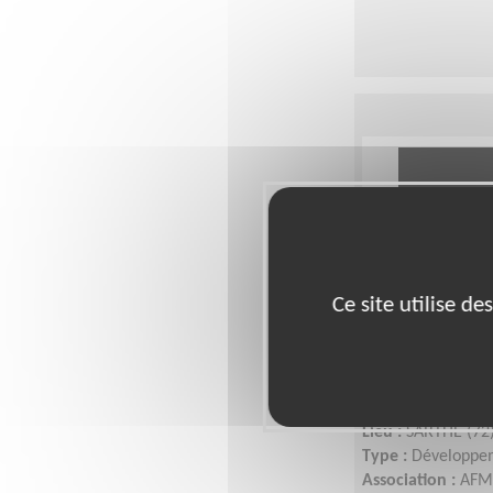
Ce site utilise d
Mobiliser -
Téléthon
Lieu :
SARTHE (72
Type :
Développem
Association :
AFM 