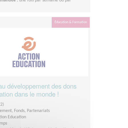
demandée :
une fois par semaine ou par
Éducation & Formation
 au développement des dons
cation dans le monde !
2)
ement, Fonds, Partenariats
tion Education
emps