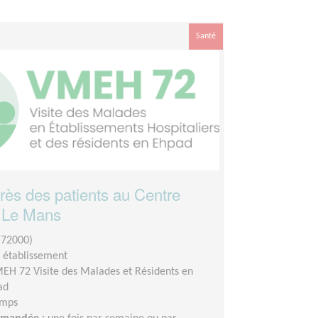
Santé
près des patients au Centre
r Le Mans
(72000)
n établissement
EH 72 Visite des Malades et Résidents en
ad
emps