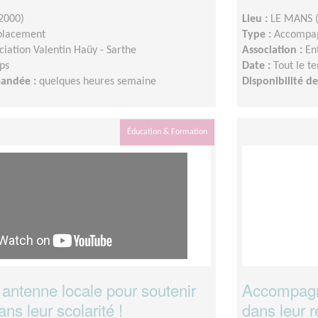
2000)
Lieu :
LE MANS 
placement
Type :
Accompag
ciation Valentin Haüy - Sarthe
Association :
En
ps
Date :
Tout le t
mandée :
quelques heures semaine
Disponibilité 
Éducation & Formation
antenne locale pour soutenir
Accompagne
ns leur scolarité !
dans leur r