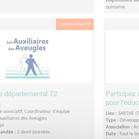
Disponibilité 
quinzaine
Exclusion & Pauvreté
e départemental 72
Participez
pour l'édu
)
 associatif, Coordinateur d'équipe
Lieu :
SARTHE (7
Auxiliaires des Aveugles
Type :
Développ
ps
Association :
Ac
mandée :
2 demi-journées
Date :
Tout le t