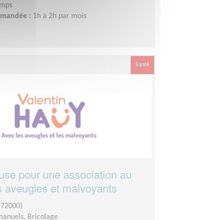
emps
demandée :
1h à 2h par mois
Santé
euse pour une association au
s aveugles et malvoyants
(72000)
manuels, Bricolage