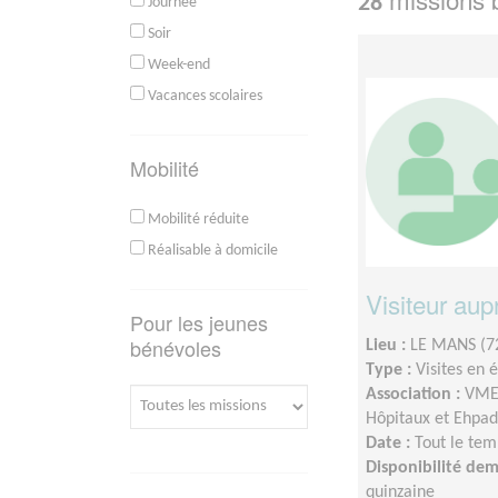
28
Journée
Soir
Week-end
Vacances scolaires
Mobilité
Mobilité réduite
Réalisable à domicile
Visiteur au
Pour les jeunes
bénévoles
Lieu :
LE MANS (7
Type :
Visites en 
Association :
VMEH
Hôpitaux et Ehpad
Date :
Tout le tem
Disponibilité de
quinzaine