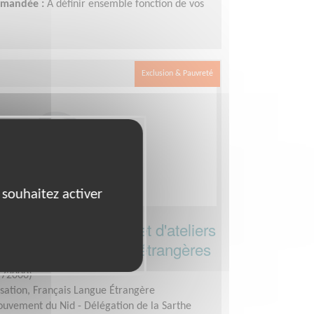
demandée :
A définir ensemble fonction de vos
Exclusion & Pauvreté
 souhaitez activer
e cours de français et d'ateliers
 pour des personnes étrangères
(72000)
sation, Français Langue Étrangère
uvement du Nid - Délégation de la Sarthe