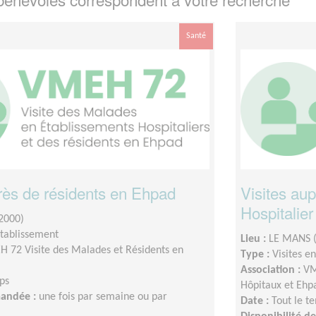
Santé
près de résidents en Ehpad
Visites au
Hospitalie
2000)
établissement
Lieu :
LE MANS 
 72 Visite des Malades et Résidents en
Type :
Visites e
Association :
VM
ps
Hôpitaux et Ehp
mandée :
une fois par semaine ou par
Date :
Tout le t