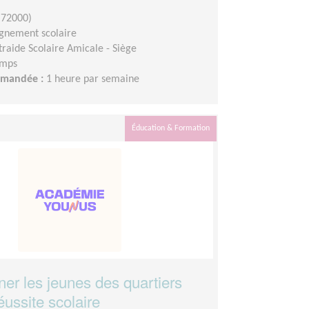
(72000)
nement scolaire
traide Scolaire Amicale - Siège
emps
demandée :
1 heure par semaine
Éducation & Formation
r les jeunes des quartiers
éussite scolaire