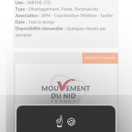
Lieu :
SARTHE (72)
Type :
Développement, Fonds, Partenariats
Association :
AFM - Coordination Téléthon - Sarthe
Date :
Tout le temps
Disponibilité demandée :
Quelques heures par
semaine
Exclusion & Pauvreté
Animation de cours de français et
d'ateliers conviviaux pour des