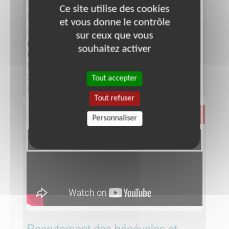
Ce site utilise des cookies
personnes étrangères
et vous donne le contrôle
Lieu :
LE MANS (72000)
sur ceux que vous
Type :
Alphabétisation, Français Langue Étrangère
souhaitez activer
Association :
Mouvement du Nid - Délégation de la
Sarthe
Tout accepter
Date :
Tout le temps
Disponibilité demandée :
1h à 2h par mois
Tout refuser
Santé
Personnaliser
Recrutement des bénévoles et