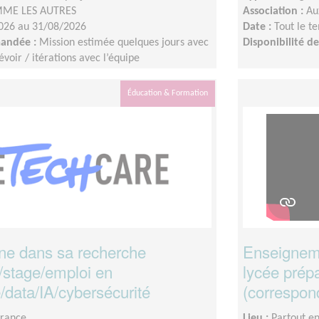
ME LES AUTRES
Association :
Au
026 au 31/08/2026
Date :
Tout le t
mandée :
Mission estimée quelques jours avec
Disponibilité 
voir / itérations avec l’équipe
s vidéos : les 8 - 9 juillet 2026Identification
ment avant le 10 juillet 2026Montage : à
Éducation & Formation
n août
une dans sa recherche
Enseigneme
/stage/emploi en
lycée prép
/data/IA/cybersécurité
(correspon
France
Lieu :
Partout e