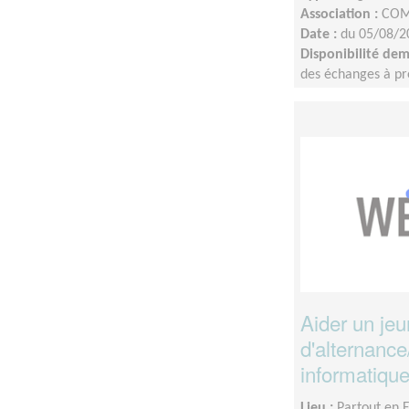
Association :
COM
Date :
du 05/08/2
Disponibilité de
des échanges à pré
interne.Tournage de
du profil : idéale
finaliser d’ici la fi
Aider un je
d'alternance
informatique
Lieu :
Partout en 