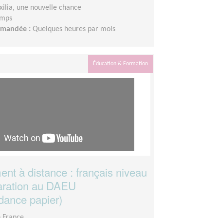
xilia, une nouvelle chance
emps
demandée :
Quelques heures par mois
Éducation & Formation
nt à distance : français niveau
aration au DAEU
dance papier)
n France