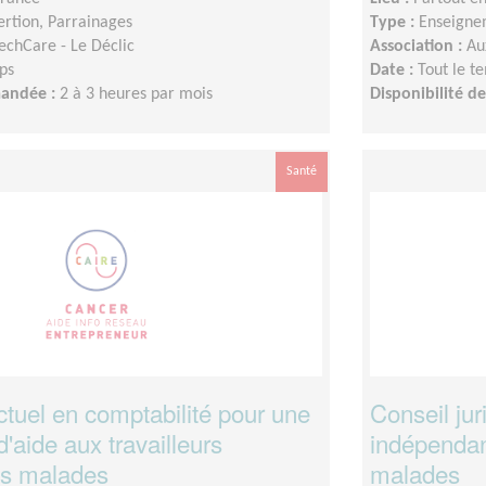
sertion, Parrainages
Type :
Enseigne
chCare - Le Déclic
Association :
Au
ps
Date :
Tout le t
mandée :
2 à 3 heures par mois
Disponibilité 
Santé
tuel en comptabilité pour une
Conseil jur
d'aide aux travailleurs
indépendant
ts malades
malades