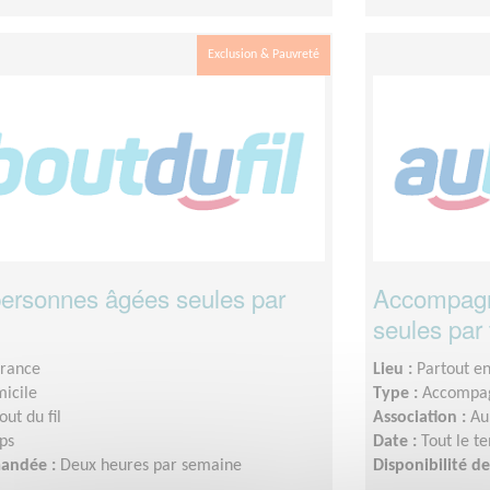
Exclusion & Pauvreté
 personnes âgées seules par
Accompagn
seules par
France
Lieu :
Partout e
micile
Type :
Accompag
out du fil
Association :
Au
ps
Date :
Tout le t
mandée :
Deux heures par semaine
Disponibilité 