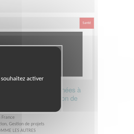
Santé
 souhaitez activer
 vidéos mobilité destinées à
iaires d'une association de
n France
ion, Gestion de projets
MME LES AUTRES