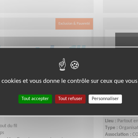
Exclusion & Pauvreté
es cookies et vous donne le contrôle sur ceux que vous
ec des personnes âgées
Monter des
téléphone
nos bénéfic
Tout accepter
Tout refuser
Personnaliser
solidarité
France
Lieu :
Partout e
out du fil
Type :
Organisat
ps
Association :
CO