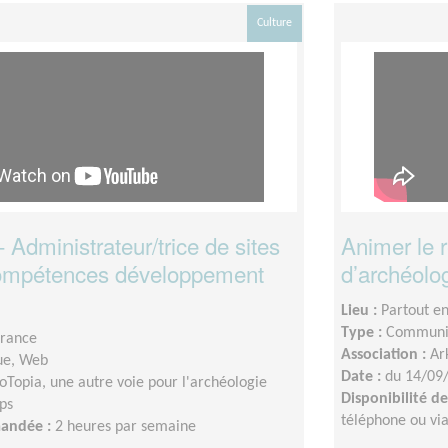
Culture
Administrateur/trice de sites
Animer le 
ompétences développement
d’archéolo
Lieu :
Partout e
Type :
Communic
France
Association :
Ar
ue, Web
Date :
du 14/09
oTopia, une autre voie pour l'archéologie
Disponibilité 
ps
téléphone ou vi
mandée :
2 heures par semaine