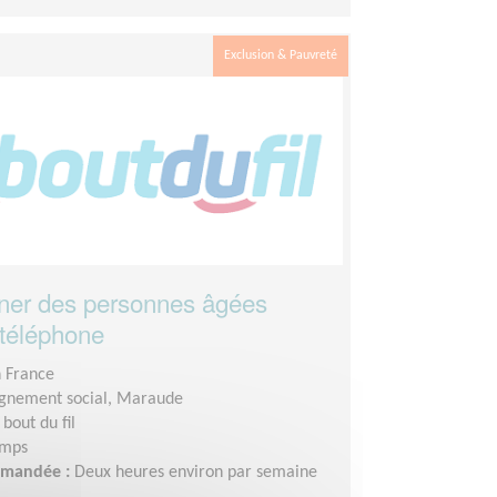
Exclusion & Pauvreté
er des personnes âgées
 téléphone
n France
nement social, Maraude
 bout du fil
emps
demandée :
Deux heures environ par semaine