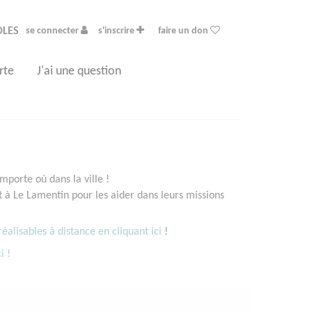
OLES
se connecter
s'inscrire
faire un don
rte
J'ai une question
porte où dans la ville !
à Le Lamentin pour les aider dans leurs missions
éalisables à distance en cliquant ici
!
i !