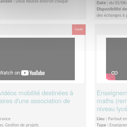
mandée :
Deux heures environ chaque
Date :
du 05/08
Disponibilité 
des échanges à p
interne.Tournage 
du profil : idéa
Santé
finaliser d’ici la 
vidéos mobilité destinées à
Enseigneme
aires d'une association de
maths (rem
niveau lyc
France
Lieu :
Partout e
n, Gestion de projets
Type :
Enseigne