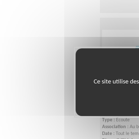
Ce site utilise d
Bavarder av
seules par 
Lieu :
Partout en 
Type :
Ecoute
Association :
Au b
Date :
Tout le tem