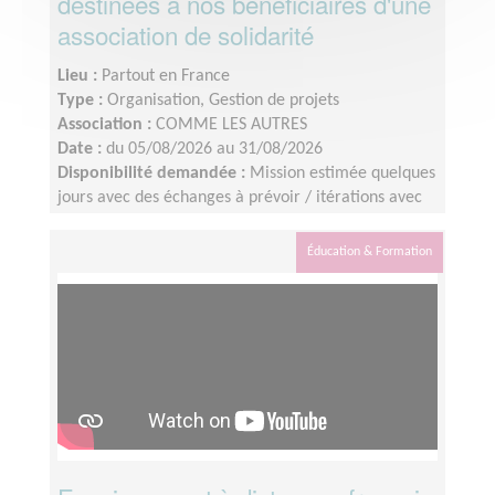
destinées à nos bénéficiaires d'une
association de solidarité
Lieu :
Partout en France
Type :
Organisation, Gestion de projets
Association :
COMME LES AUTRES
Date :
du 05/08/2026 au 31/08/2026
Disponibilité demandée :
Mission estimée quelques
jours avec des échanges à prévoir / itérations avec
l’équipe interne.Tournage des vidéos : les 8 - 9 juillet
2026Identification du profil : idéalement avant le 10
Éducation & Formation
juillet 2026Montage : à finaliser d’ici la fin août