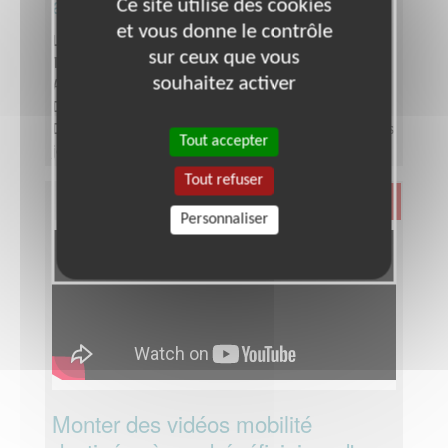
association de solidarité
Ce site utilise des cookies
et vous donne le contrôle
Lieu :
Partout en France
sur ceux que vous
Type :
Organisation, Gestion de projets
souhaitez activer
Association :
COMME LES AUTRES
Date :
du 05/08/2026 au 31/08/2026
Disponibilité demandée :
Mission estimée quelques
Tout accepter
jours avec des échanges à prévoir / itérations avec
l’équipe interne.Tournage des vidéos : les 8 - 9 juillet
Tout refuser
2026. Identification du profil : idéalement avant le
Santé
10 juillet 2026. Montage : à finaliser d’ici la fin août.
Personnaliser
Monter des vidéos mobilité