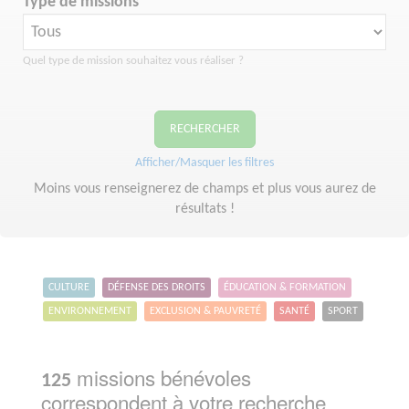
Type de missions
Quel type de mission souhaitez vous réaliser ?
RECHERCHER
Afficher/Masquer les filtres
Moins vous renseignerez de champs et plus vous aurez de
résultats !
CULTURE
DÉFENSE DES DROITS
ÉDUCATION & FORMATION
ENVIRONNEMENT
EXCLUSION & PAUVRETÉ
SANTÉ
SPORT
missions bénévoles
125
correspondent à votre recherche