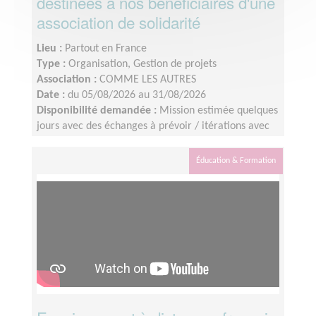
destinées à nos bénéficiaires d'une
association de solidarité
Lieu :
Partout en France
Type :
Organisation, Gestion de projets
Association :
COMME LES AUTRES
Date :
du 05/08/2026 au 31/08/2026
Disponibilité demandée :
Mission estimée quelques
jours avec des échanges à prévoir / itérations avec
l’équipe interne.Tournage des vidéos : les 8 - 9 juillet
2026Identification du profil : idéalement avant le 10
Éducation & Formation
juillet 2026Montage : à finaliser d’ici la fin août