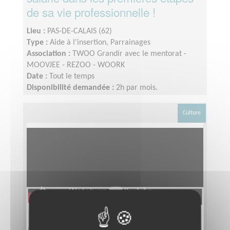
de sa vie professionnelle !
Lieu :
PAS-DE-CALAIS (62)
Type :
Aide à l'insertion, Parrainages
Association :
TWOO Grandir avec le mentorat -
MOOVJEE - REZOO - WOORK
Date :
Tout le temps
Disponibilité demandée :
2h par mois.
Culture
Animation d'une bibliothèque de