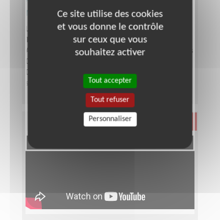
rue à Béthune-Mont Liébaut
Ce site utilise des cookies
et vous donne le contrôle
Lieu :
BETHUNE (62400)
sur ceux que vous
Type :
Animation culturelle
Association :
ATD Quart Monde - Nord Pas de Calais
souhaitez activer
Date :
Tout le temps
Disponibilité demandée :
Une demi journée par
Tout accepter
semaine, le samedi matin.
Tout refuser
Personnaliser
Santé