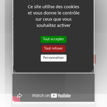
rue à Béthune-Mont Liébaut
Ce site utilise des cookies
et vous donne le contrôle
Lieu :
BETHUNE (62400)
sur ceux que vous
Type :
Animation culturelle
Association :
ATD Quart Monde - Nord Pas de Calais
souhaitez activer
Date :
Tout le temps
Disponibilité demandée :
Une demi journée par
Tout accepter
semaine, le samedi matin.
Tout refuser
Personnaliser
Santé