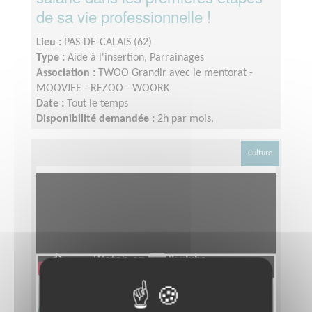
de sa vie professionnelle !
Lieu :
PAS-DE-CALAIS (62)
Type :
Aide à l'insertion, Parrainages
Association :
TWOO Grandir avec le mentorat -
MOOVJEE - REZOO - WOORK
Date :
Tout le temps
Disponibilité demandée :
2h par mois.
Culture
Animation d'une bibliothèque de