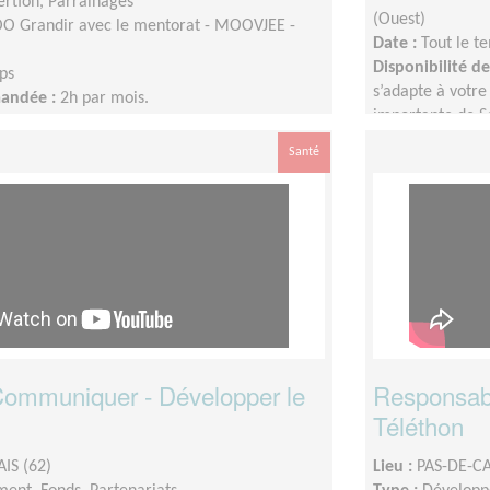
sertion, Parrainages
(Ouest)
 Grandir avec le mentorat - MOOVJEE -
Date :
Tout le t
Disponibilité 
ps
s’adapte à votre 
mandée :
2h par mois.
importante de S
Santé
 Communiquer - Développer le
Responsab
Téléthon
IS (62)
Lieu :
PAS-DE-CA