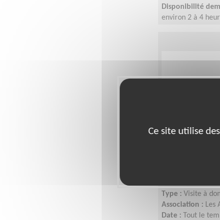
Disponibilité de
environ 2 à 4 heu
Ce site utilise d
Visite à dom
Calais (62)
Lieu :
PAS-DE-CALA
Type :
Visite à do
Association :
Les 
Date :
Tout le tem