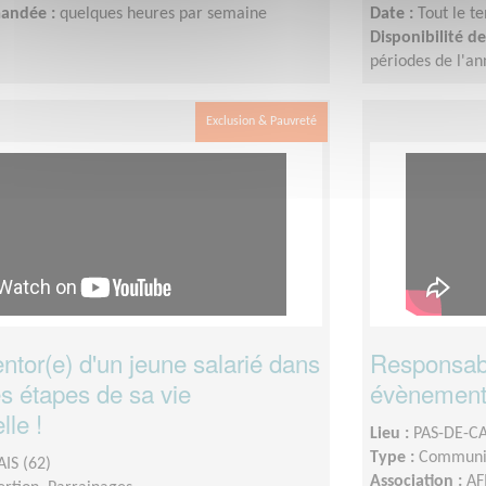
mandée :
quelques heures par semaine
Date :
Tout le t
Disponibilité 
périodes de l'a
Exclusion & Pauvreté
tor(e) d'un jeune salarié dans
Responsabl
s étapes de sa vie
évènement
lle !
Lieu :
PAS-DE-CA
Type :
Communic
IS (62)
Association :
AF