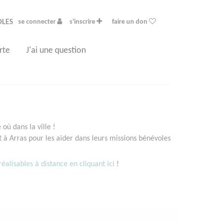
OLES
se connecter
s'inscrire
faire un don
rte
J'ai une question
où dans la ville !
à Arras pour les aider dans leurs missions bénévoles
éalisables à distance en cliquant ici
!