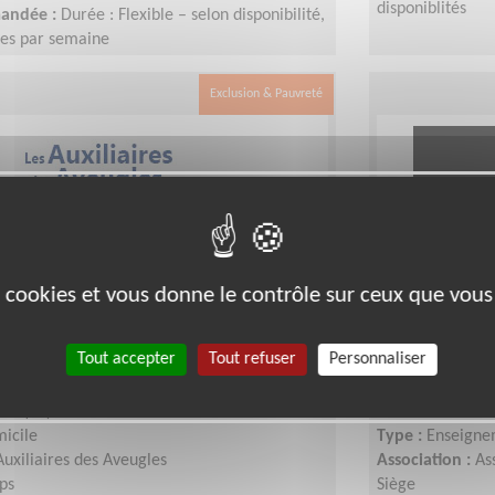
disponiblités
mandée :
Durée : Flexible – selon disponibilité,
res par semaine
Exclusion & Pauvreté
es cookies et vous donne le contrôle sur ceux que vous
icile de déficients visuels
Equipier R
Tout accepter
Tout refuser
Personnaliser
Téléthon
IS (62)
Lieu :
PAS-DE-CA
micile
Type :
Enseigne
Auxiliaires des Aveugles
Association :
As
ps
Siège