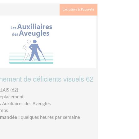
Exclusion & Pauvreté
ment de déficients visuels 62
LAIS (62)
déplacement
s Auxiliaires des Aveugles
emps
demandée :
quelques heures par semaine