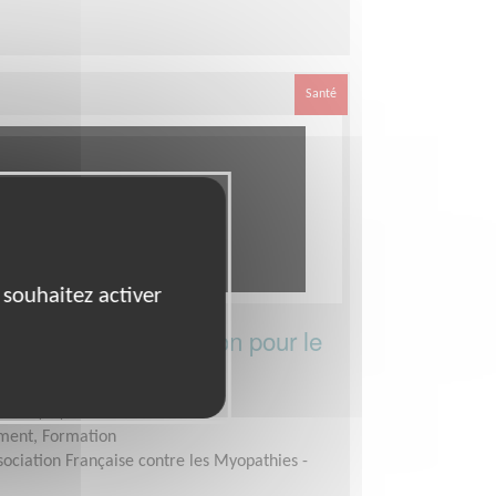
Santé
 souhaitez activer
égional Pôle Formation pour le
LAIS (62)
ment, Formation
sociation Française contre les Myopathies -