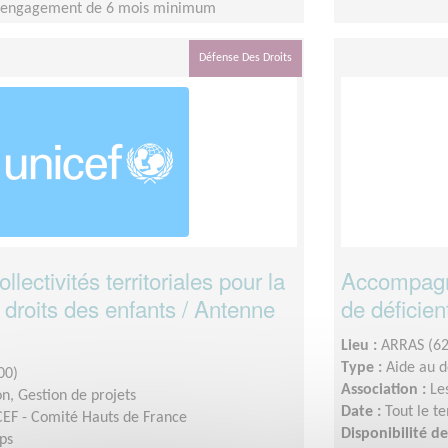
n engagement de 6 mois minimum
Défense Des Droits
lectivités territoriales pour la
Accompagn
droits des enfants / Antenne
de déficien
Lieu :
ARRAS (6
Type :
Aide au 
00)
Association :
Le
n, Gestion de projets
Date :
Tout le t
EF - Comité Hauts de France
Disponibilité 
ps