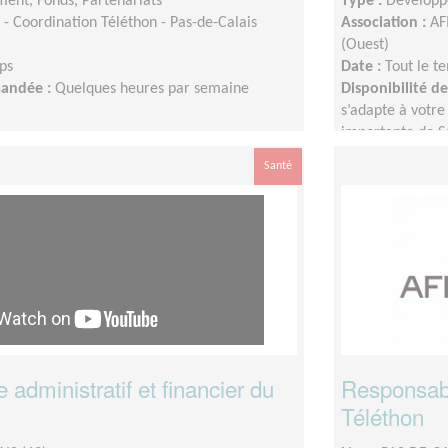
ent, Fonds, Partenariats
Type :
Développ
- Coordination Téléthon - Pas-de-Calais
Association :
AF
(Ouest)
ps
Date :
Tout le t
mandée :
Quelques heures par semaine
Disponibilité 
s’adapte à votre 
importante de S
Santé
administratif et financier du
Responsabl
Téléthon