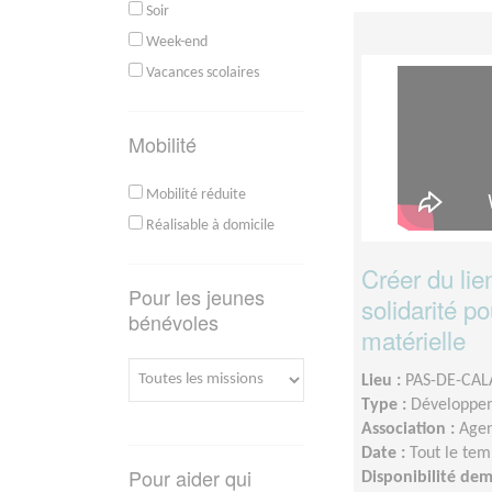
Soir
Week-end
Vacances scolaires
Mobilité
Mobilité réduite
Réalisable à domicile
Créer du lie
Pour les jeunes
solidarité po
bénévoles
matérielle
Lieu :
PAS-DE-CALA
Type :
Développem
Association :
Agen
Date :
Tout le tem
Pour aider qui
Disponibilité de