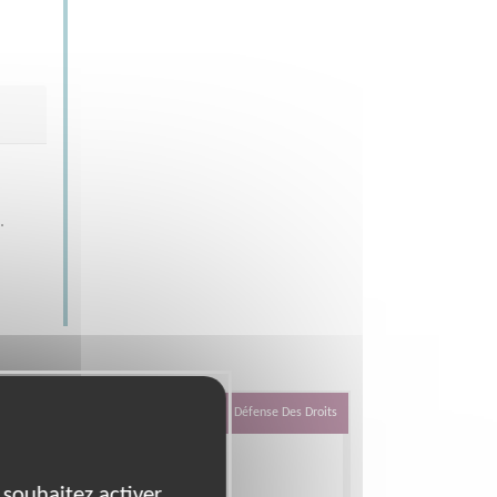
.
Défense Des Droits
 souhaitez activer