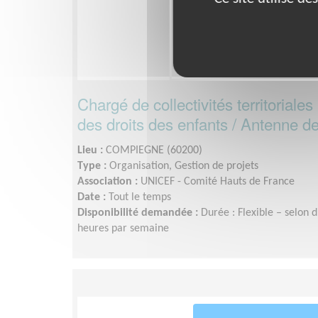
Chargé de collectivités territoriale
des droits des enfants / Antenne 
Lieu :
COMPIEGNE (60200)
Type :
Organisation, Gestion de projets
Association :
UNICEF - Comité Hauts de France
Date :
Tout le temps
Disponibilité demandée :
Durée : Flexible – selon d
heures par semaine