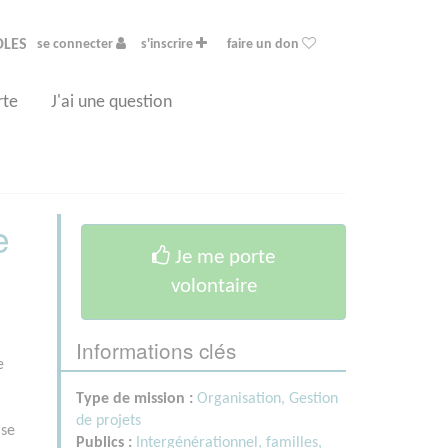
OLES
se connecter
s'inscrire
faire un don
rte
J'ai une question
e
Je me porte
volontaire
Informations clés
e
Type de mission :
Organisation, Gestion
de projets
 se
Publics :
Intergénérationnel, familles,