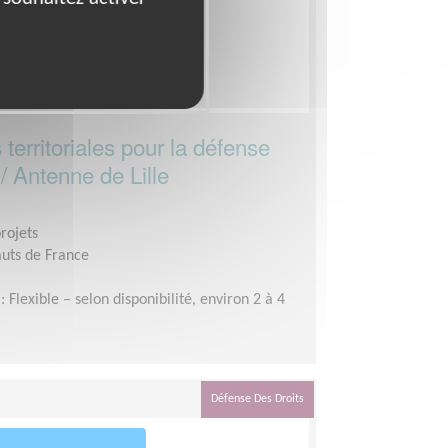
 territoriales pour la défense
/ Antenne de Lille
rojets
uts de France
: Flexible – selon disponibilité, environ 2 à 4
Défense Des Droits