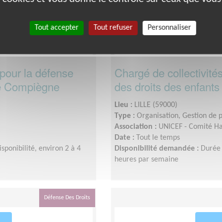
Tout accepter
Tout refuser
Personnaliser
s pour la défense
Chargé de collectivités
de Compiègne
des droits des enfants 
Lieu :
LILLE (59000)
Type :
Organisation, Gestion de p
Association :
UNICEF - Comité Ha
Date :
Tout le temps
isponibilité, environ 2 à 4
Disponibilité demandée :
Durée 
heures par semaine
Défense Des Droits