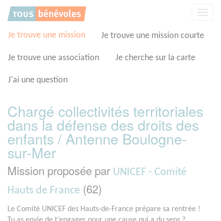
Panneau de gestion des cookies
Affic
la
navig
Je trouve une mission
Je trouve une mission courte
Je trouve une association
Je cherche sur la carte
J'ai une question
Chargé collectivités territoriales
dans la défense des droits des
enfants / Antenne Boulogne-
sur-Mer
Mission proposée par
UNICEF - Comité
(62)
Hauts de France
Le Comité UNICEF des Hauts-de-France prépare sa rentrée !
Tu as envie de t’engager pour une cause qui a du sens ?