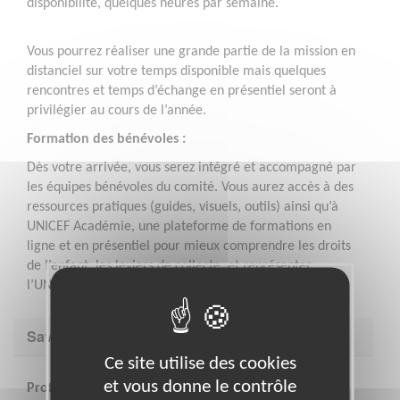
disponibilité, quelques heures par semaine.
Vous pourrez réaliser une grande partie de la mission en
distanciel sur votre temps disponible mais quelques
rencontres et temps d’échange en présentiel seront à
privilégier au cours de l’année.
Formation des bénévoles :
Dès votre arrivée, vous serez intégré et accompagné par
les équipes bénévoles du comité. Vous aurez accès à des
ressources pratiques (guides, visuels, outils) ainsi qu’à
UNICEF Académie, une plateforme de formations en
ligne et en présentiel pour mieux comprendre les droits
de l’enfant, les leviers de collecte, et représenter
l’UNICEF lors d’actions de terrain.
Savoir être & compétences
Ce site utilise des cookies
et vous donne le contrôle
Profil recherché :