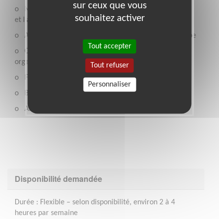
sur ceux que vous
o Motivation forte pour la cause des droits de l’enfant
souhaitez activer
et l’action citoyenne
o Aisance relationnelle et goût pour le travail en équipe
Tout accepter
o Créativité et esprit d’initiative pour proposer et co-
organiser des événements
Tout refuser
o Fiabilité et sens de l’engagement
Personnaliser
o Bon niveau de discours
o Aisance administrative
Disponibilité demandée
Durée : Flexible – selon disponibilité, environ 2 à 4
heures par semaine