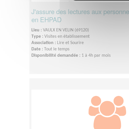
J'assure des lectures aux personn
en EHPAD
Lieu :
VAULX EN VELIN (69120)
Type :
Visites en établissement
Association :
Lire et Sourire
Date :
Tout le temps
Disponibilité demandée :
1 à 4h par mois