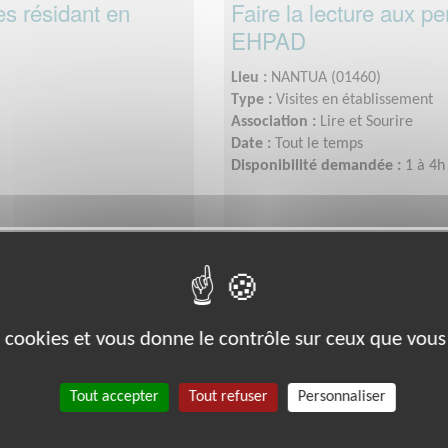
es résidant en
Faire la lecture aux p
EHPAD
Lieu :
NANTUA (01460)
Type :
Visites en établissement
Association :
Lire et Sourire
Date :
Tout le temps
Disponibilité demandée :
1 à 4h
Exclusion & Pauvreté
es cookies et vous donne le contrôle sur ceux que vous
Tout accepter
Tout refuser
Personnaliser