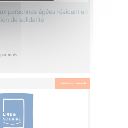
aux personnes âgées résidant en
on de solidarité
 par mois
Exclusion & Pauvreté