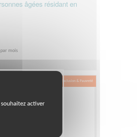
ersonnes âgées résidant en
 par mois
Exclusion & Pauvreté
 souhaitez activer