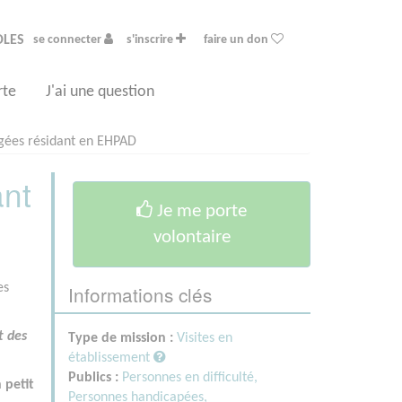
OLES
se connecter
s'inscrire
faire un don
rte
J'ai une question
âgées résidant en EHPAD
ant
Je me porte
volontaire
Informations clés
es
t des
Type de mission :
Visites en
établissement
Publics :
Personnes en difficulté,
 petit
Personnes handicapées,