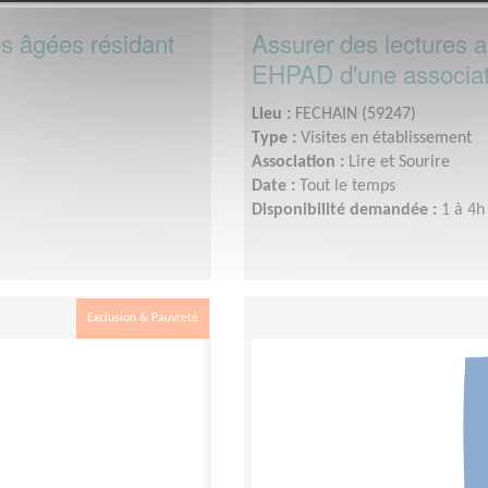
es âgées résidant
Assurer des lectures 
EHPAD d'une associati
Lieu :
FECHAIN (59247)
Type :
Visites en établissement
Association :
Lire et Sourire
Date :
Tout le temps
Disponibilité demandée :
1 à 4h
Exclusion & Pauvreté