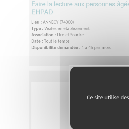
Faire la lecture aux personnes âgé
EHPAD
Lieu :
ANNECY (74000)
Type :
Visites en établissement
Association :
Lire et Sourire
Date :
Tout le temps
Disponibilité demandée :
1 à 4h par mois
Ce site utilise d