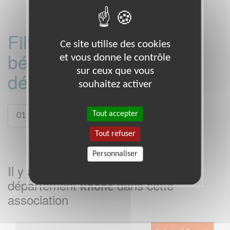
Filtrer les missions
Ce site utilise des cookies
bénévoles par
et vous donne le contrôle
sur ceux que vous
département :
souhaitez activer
Tout accepter
01
59
62
69
74
Tout refuser
Personnaliser
Il y a
missions bénévoles dans le
2
département
dans cette
Rhône
association