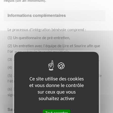
requis (un an minimum).
Informations complémentaires
Le processus d'intégration bénévole comprend :
(1) Un questionnaire de pré-entretien,
(2) Un entretien avec l'équipe de Lire et Sourire afin que
l'on vous présente le projet en détails,
(3) La possibilité de participer à une lecture découverte,
(4) La participation à une formation,
(5) Une première rencontre avec l'équipe d'animation de
Ce site utilise des cookies
l'établissement.
et vous donne le contrôle
(6) Enfin, les lectures peuvent commencer après
sur ceux que vous
signature de notre charte bénévole !
souhaitez activer
Savoir être & compétences