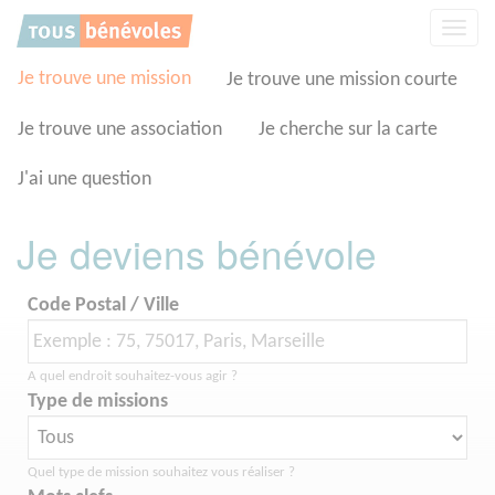
Panneau de gestion des cookies
Affic
la
navig
Je trouve une mission
Je trouve une mission courte
Je trouve une association
Je cherche sur la carte
J'ai une question
Je deviens bénévole
Code Postal / Ville
A quel endroit souhaitez-vous agir ?
Type de missions
Quel type de mission souhaitez vous réaliser ?