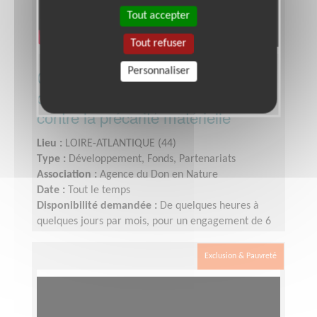
Tout accepter
Tout refuser
Personnaliser
Créer du lien avec les associations
de solidarité pour lutter contre
contre la précarité matérielle
Lieu :
LOIRE-ATLANTIQUE (44)
Type :
Développement, Fonds, Partenariats
Association :
Agence du Don en Nature
Date :
Tout le temps
Disponibilité demandée :
De quelques heures à
quelques jours par mois, pour un engagement de 6
mois minimum
Exclusion & Pauvreté