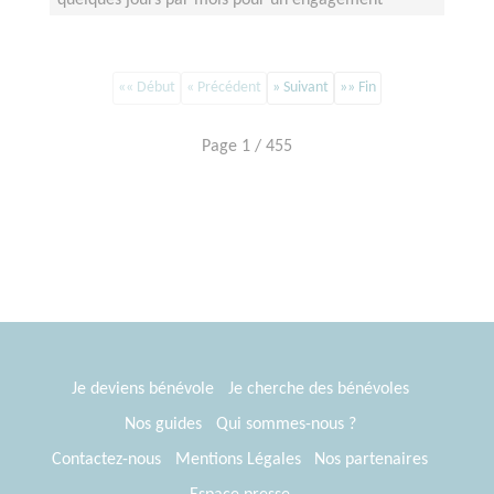
quelques jours par mois pour un engagement
minimum de 6 mois
«« Début
« Précédent
» Suivant
»» Fin
Page 1 / 455
Je deviens bénévole
Je cherche des bénévoles
Nos guides
Qui sommes-nous ?
Contactez-nous
Mentions Légales
Nos partenaires