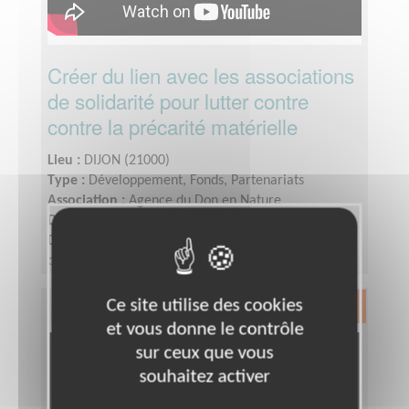
Créer du lien avec les associations
de solidarité pour lutter contre
contre la précarité matérielle
Lieu :
DIJON (21000)
Type :
Développement, Fonds, Partenariats
Association :
Agence du Don en Nature
Date :
Tout le temps
Disponibilité demandée :
De quelques heures à
quelques jours par mois, pour un engagement de 6
mois minimum
Ce site utilise des cookies
Exclusion & Pauvreté
et vous donne le contrôle
sur ceux que vous
souhaitez activer