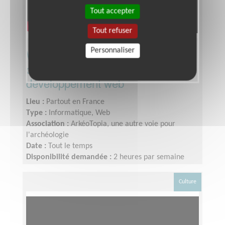
Tout accepter
Tout refuser
Personnaliser
Webmaster - Administrateur/trice
de sites web avec compétences
développement web
Lieu :
Partout en France
Type :
Informatique, Web
Association :
ArkéoTopia, une autre voie pour
l'archéologie
Date :
Tout le temps
Disponibilité demandée :
2 heures par semaine
Culture