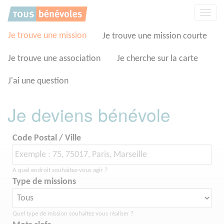
Panneau de gestion des cookies
Affic
la
navig
Je trouve une mission
Je trouve une mission courte
Je trouve une association
Je cherche sur la carte
J'ai une question
Je deviens bénévole
Code Postal / Ville
A quel endroit souhaitez-vous agir ?
Type de missions
Quel type de mission souhaitez vous réaliser ?