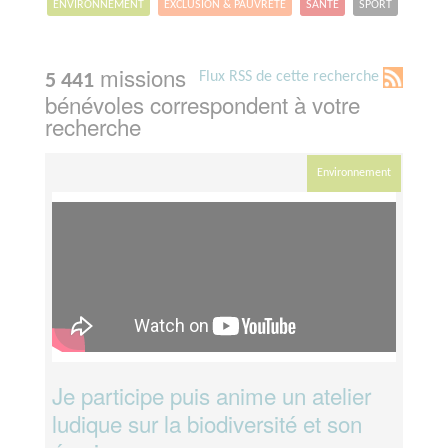
ENVIRONNEMENT
EXCLUSION & PAUVRETÉ
SANTÉ
SPORT
missions
Flux RSS de cette recherche
5 441
bénévoles correspondent à votre
recherche
Environnement
Je participe puis anime un atelier
ludique sur la biodiversité et son