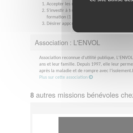
Accepter les règles de vie en collectivité
S'investir à temps plein pendant toute la dur
formation (1,5 jour) et séjour (5 jours)
Désirer apporter son aide aux enfants mala
Association : L'ENVOL
Association reconnue d'utilité publique, L'ENV
ans et leur famille. Depuis 1997, elle leur perm
après la maladie et de rompre avec l'isolement
Plus sur cette association
autres missions bénévoles ch
8