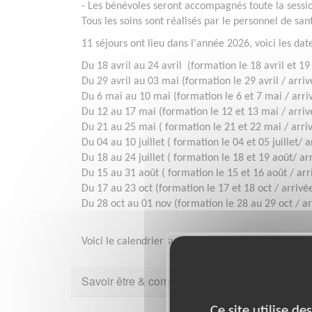
- Les bénévoles seront accompagnés toute la sessi
Tous les soins sont réalisés par le personnel de san
11 séjours ont lieu dans l'année 2026, voici les date
Du 18 avril au 24 avril (formation le 18 avril et 19
Du 29 avril au 03 mai (formation le 29 avril / arri
Du 6 mai au 10 mai (formation le 6 et 7 mai / arri
Du 12 au 17 mai (formation le 12 et 13 mai / arri
Du 21 au 25 mai ( formation le 21 et 22 mai / arri
Du 04 au 10 juillet ( formation le 04 et 05 juillet/ 
Du 18 au 24 juillet ( formation le 18 et 19 août/ ar
Du 15 au 31 août ( formation le 15 et 16 août / ar
Du 17 au 23 oct (formation le 17 et 18 oct / arrivé
Du 28 oct au 01 nov (formation le 28 au 29 oct / a
Voici le calendrier sur le site: https://www.lenvol
Savoir être & compétences
Ce site utilise d