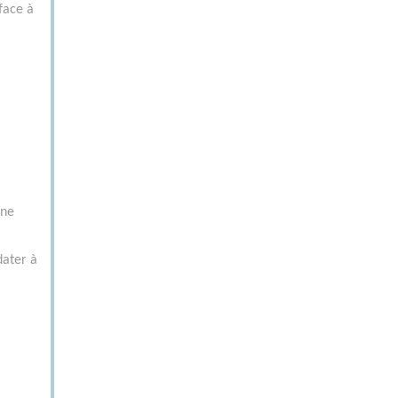
 face à
ine
dater à