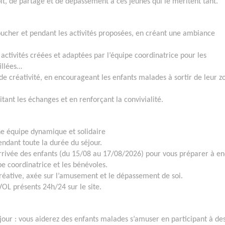
it, de partage et de dépassement à ces jeunes qui le méritent tant.
ucher et pendant les activités proposées, en créant une ambiance
activités créées et adaptées par l’équipe coordinatrice pour les
eillées…
de créativité, en encourageant les enfants malades à sortir de leur z
tant les échanges et en renforçant la convivialité.
e équipe dynamique et solidaire
ndant toute la durée du séjour.
arrivée des enfants (du 15/08 au 17/08/2026) pour vous préparer à e
e coordinatrice et les bénévoles.
créative, axée sur l’amusement et le dépassement de soi.
L présents 24h/24 sur le site.
éjour : vous aiderez des enfants malades s’amuser en participant à de