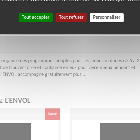
Du 15/08/2026 au 21/08/2026
ée de la
Tout accepter
Tout refuser
Personnaliser
des
OL organise des programmes adaptés pour les jeunes malades de 6 à 2
et de trouver force et confiance en eux pour vivre mieux pendant et
.L'ENVOL accompagne gratuitement plus...
ez
L'ENVOL
Santé