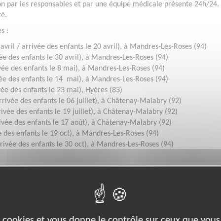
on par les responsables et par une équipe médicale présente 24h/24.
té.
s :
 avril / arrivée des enfants le 20 avril), à Mandres-Les-Roses (94)
vée des enfants le 30 avril), à Mandres-Les-Roses (94)
vée des enfants le 8 mai), à Mandres-Les-Roses (94)
vée des enfants le 14 mai), à Mandres-Les-Roses (94)
vée des enfants le 23 mai), Hyères (83)
arrivée des enfants le 06 juillet), à Châtenay-Malabry (92)
rivée des enfants le 19 juillet), à Châtenay-Malabry (92)
rivée des enfants le 17 août), à Châtenay-Malabry (92)
e des enfants le 19 oct), à Mandres-Les-Roses (94)
rrivée des enfants le 30 oct), à Mandres-Les-Roses (94)
.asso.fr/devenir-benevole/calendrier-benevoles/
Disponibilité demandée
es cookies et vous donne le contrôle sur ceux que vous