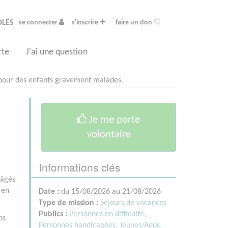
OLES
se connecter
s'inscrire
faire un don
rte
J'ai une question
pour des enfants gravement malades.
s
Je me porte
volontaire
Informations clés
 âgés
 en
Date :
du 15/08/2026 au 21/08/2026
Type de mission :
Séjours de vacances
Publics :
Personnes en difficulté,
ps
Personnes handicapées,
Jeunes/Ados,