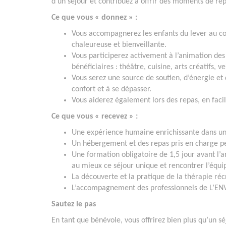
d’un séjour et contribuez à offrir des moments de rép
Ce que vous « donnez » :
Vous accompagnerez les enfants du lever au co
chaleureuse et bienveillante.
Vous participerez activement à l’animation des 
bénéficiaires : théâtre, cuisine, arts créatifs, v
Vous serez une source de soutien, d’énergie et 
confort et à se dépasser.
Vous aiderez également lors des repas, en facili
Ce que vous « recevez » :
Une expérience humaine enrichissante dans un
Un hébergement et des repas pris en charge pe
Une formation obligatoire de 1,5 jour avant l’
au mieux ce séjour unique et rencontrer l’équip
La découverte et la pratique de la thérapie ré
L’accompagnement des professionnels de L’ENVO
Sautez le pas
En tant que bénévole, vous offrirez bien plus qu’un s