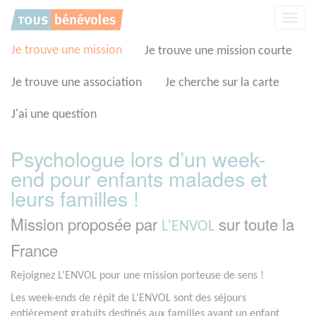
Panneau de gestion des cookies
Affic
la
navig
Je trouve une mission
Je trouve une mission courte
Je trouve une association
Je cherche sur la carte
J'ai une question
Psychologue lors d’un week-
end pour enfants malades et
leurs familles !
Mission proposée par
sur toute la
L'ENVOL
France
Rejoignez L’ENVOL pour une mission porteuse de sens !
Les week-ends de répit de L’ENVOL sont des séjours
entièrement gratuits destinés aux familles ayant un enfant