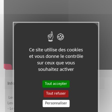
Ce site utilise des cookies
et vous donne le contrôle
sur ceux que vous
souhaitez activer
Informations complémentaires
Tout accepter
Tout refuser
Les séjours se déroulent en Ile de France, à Mandres-
Les-Roses (94)
Personnaliser
- Les bénévoles sont logés et nourris gratuitement