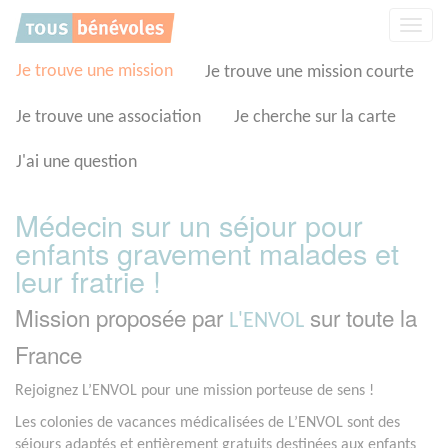
Panneau de gestion des cookies
Affic
la
navig
Je trouve une mission
Je trouve une mission courte
Je trouve une association
Je cherche sur la carte
J'ai une question
Médecin sur un séjour pour
enfants gravement malades et
leur fratrie !
Mission proposée par
sur toute la
L'ENVOL
France
Rejoignez L’ENVOL pour une mission porteuse de sens !
Les colonies de vacances médicalisées de L’ENVOL sont des
séjours adaptés et entièrement gratuits destinées aux enfants