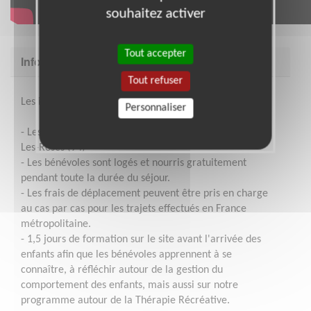
souhaitez activer
Tout accepter
Informations complémentaires
Tout refuser
Les informations complémentaires à la mission :
Personnaliser
- Les séjours se déroulent en Ile de France à Mandres-
Les-Roses (94)
- Les bénévoles sont logés et nourris gratuitement
pendant toute la durée du séjour.
- Les frais de déplacement peuvent être pris en charge
au cas par cas pour les trajets effectués en France
métropolitaine.
- 1,5 jours de formation sur le site avant l'arrivée des
enfants afin que les bénévoles apprennent à se
connaître, à réfléchir autour de la gestion du
comportement des enfants, mais aussi sur notre
programme autour de la Thérapie Récréative.